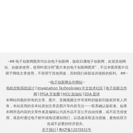
--## 电子创新网图库均出自电子创新网，版权归属电子创新网，欢迎其他网
站、自媒体使用，使用时请注明“图片来自电子创新网图库”，不过本图库图片仅
限于网络文章使用，不得用于其他用途，否则我们保留追诉侵权的权利。 ##--
--
电子创新网合作网站
--
电机控制系统设计
|
Imagination Technologies 中文技术社区
|
电子创新元件
网
|
FPGA 开发圈
|
MCU 加油站
|
EDA 星球
本网站转载的所有的文章、图片、音频视频文件等资料的版权归版权所有人所
有，本站采用的非本站原创文章及图片等内容无法一一联系确认版权者。如果
本网所选内容的文章作者及编辑认为其作品不宜公开自由传播，或不应无偿使
用，请及时通过电子邮件或电话通知我们，以迅速采取适当措施，避免给双方
造成不必要的经济损失。
关于我们
|
粤ICP备12070055号