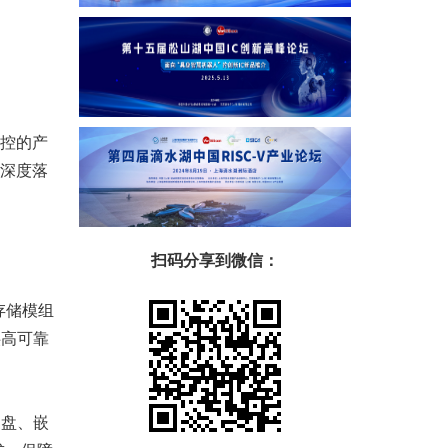
可控的产
的深度落
扫码分享到微信：
存储模组
供高可靠
硬盘、嵌