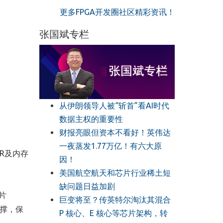
更多FPGA开发圈社区精彩资讯！
张国斌专栏
从伊朗领导人被“斩首”看AI时代
数据主权的重要性
财报亮眼但资本不看好！英伟达
一夜蒸发1.77万亿！有六大原
DR及内存
因！
美国航空航天和芯片行业稀土短
缺问题日益加剧
芯片
巨变将至？传英特尔淘汰其混合
支撑，保
P 核心、E 核心等芯片架构，转