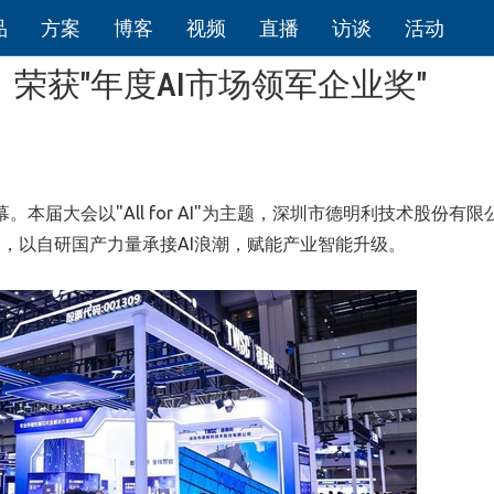
品
方案
博客
视频
直播
访谈
活动
25，荣获"年度AI市场领军企业奖"
启幕。本届大会以"All for AI"为主题，深圳市德明利技术股份有
，以自研国产力量承接AI浪潮，赋能产业智能升级。