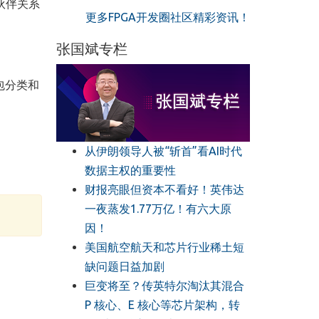
伙伴关系
更多FPGA开发圈社区精彩资讯！
张国斌专栏
包分类和
从伊朗领导人被“斩首”看AI时代
数据主权的重要性
财报亮眼但资本不看好！英伟达
一夜蒸发1.77万亿！有六大原
因！
美国航空航天和芯片行业稀土短
缺问题日益加剧
巨变将至？传英特尔淘汰其混合
P 核心、E 核心等芯片架构，转