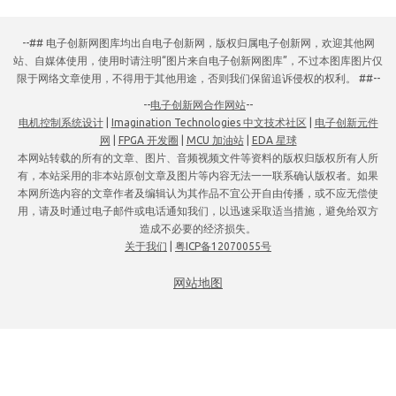
--## 电子创新网图库均出自电子创新网，版权归属电子创新网，欢迎其他网
站、自媒体使用，使用时请注明“图片来自电子创新网图库”，不过本图库图片仅
限于网络文章使用，不得用于其他用途，否则我们保留追诉侵权的权利。 ##--
--
电子创新网合作网站
--
电机控制系统设计
|
Imagination Technologies 中文技术社区
|
电子创新元件
网
|
FPGA 开发圈
|
MCU 加油站
|
EDA 星球
本网站转载的所有的文章、图片、音频视频文件等资料的版权归版权所有人所
有，本站采用的非本站原创文章及图片等内容无法一一联系确认版权者。如果
本网所选内容的文章作者及编辑认为其作品不宜公开自由传播，或不应无偿使
用，请及时通过电子邮件或电话通知我们，以迅速采取适当措施，避免给双方
造成不必要的经济损失。
关于我们
|
粤ICP备12070055号
网站地图