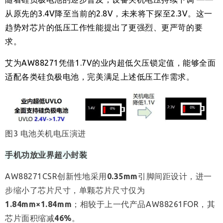
从原先的3.4V降至当前的2.8V，未来将下探至2.3V。这一
趋势对芯片的低压工作性能提出了更强烈、更严苛的要
求。
艾为AW88271凭借1.7V的业内超低欠压锁定值，能够全面
适配各类硅负极电池，完美满足上述低压工作需求。
图3
电池关机电压演进
手机功放业界超小封装
AW88271CSR创新性地采用
0.35mm
引脚间距设计，进一
步缩小了芯片尺寸，单颗芯片尺寸仅为
1.84mm×1.84mm
；相较于上一代产品AW88261FOR，其
芯片面积缩减
46%
。