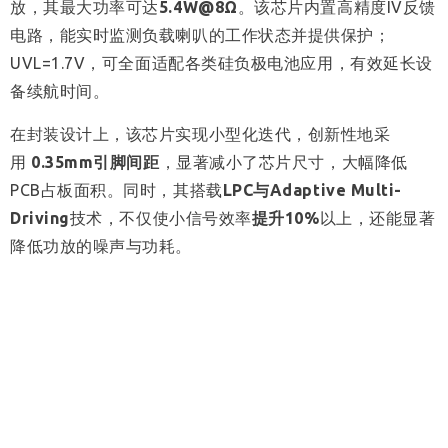
放，其最大功率可达
5.4W@8Ω
。该芯片内置高精度IV反馈
电路，能实时监测负载喇叭的工作状态并提供保护；
UVL=1.7V，可全面适配各类硅负极电池应用，有效延长设
备续航时间。
在封装设计上，该芯片实现小型化迭代，创新性地采
用
0.35mm引脚间距
，显著减小了芯片尺寸，大幅降低
PCB占板面积。同时，其搭载
LPC与Adaptive Multi-
Driving
技术，不仅使小信号效率
提升10%
以上，还能显著
降低功放的噪声与功耗。