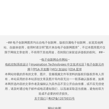
--## 电子创新网图库均出自电子创新网，版权归属电子创新网，欢迎其他网
站、自媒体使用，使用时请注明“图片来自电子创新网图库”，不过本图库图片仅
限于网络文章使用，不得用于其他用途，否则我们保留追诉侵权的权利。 ##--
--
电子创新网合作网站
--
电机控制系统设计
|
Imagination Technologies 中文技术社区
|
电子创新元件
网
|
FPGA 开发圈
|
MCU 加油站
|
EDA 星球
本网站转载的所有的文章、图片、音频视频文件等资料的版权归版权所有人所
有，本站采用的非本站原创文章及图片等内容无法一一联系确认版权者。如果
本网所选内容的文章作者及编辑认为其作品不宜公开自由传播，或不应无偿使
用，请及时通过电子邮件或电话通知我们，以迅速采取适当措施，避免给双方
造成不必要的经济损失。
关于我们
|
粤ICP备12070055号
网站地图