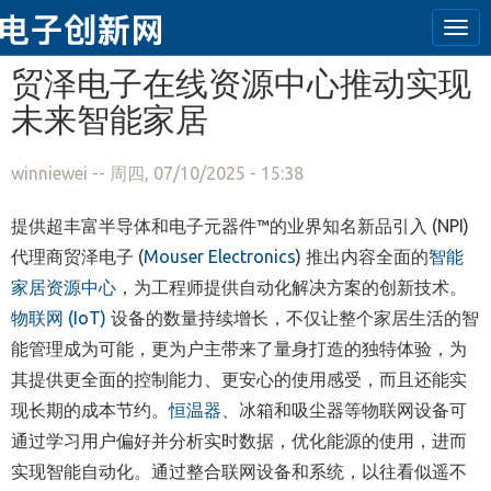
Tog
navi
跳转到主要内容
贸泽电子在线资源中心推动实现
未来智能家居
winniewei
-- 周四, 07/10/2025 - 15:38
提供超丰富半导体和电子元器件™的业界知名新品引入 (NPI)
代理商贸泽电子 (
Mouser Electronics
) 推出内容全面的
智能
家居资源中心
，为工程师提供自动化解决方案的创新技术。
物联网 (IoT)
设备的数量持续增长，不仅让整个家居生活的智
能管理成为可能，更为户主带来了量身打造的独特体验，为
其提供更全面的控制能力、更安心的使用感受，而且还能实
现长期的成本节约。
恒温器
、冰箱和吸尘器等物联网设备可
通过学习用户偏好并分析实时数据，优化能源的使用，进而
实现智能自动化。通过整合联网设备和系统，以往看似遥不