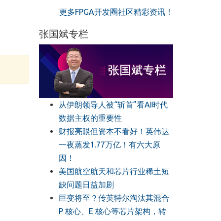
更多FPGA开发圈社区精彩资讯！
张国斌专栏
从伊朗领导人被“斩首”看AI时代
数据主权的重要性
财报亮眼但资本不看好！英伟达
一夜蒸发1.77万亿！有六大原
因！
美国航空航天和芯片行业稀土短
缺问题日益加剧
巨变将至？传英特尔淘汰其混合
P 核心、E 核心等芯片架构，转