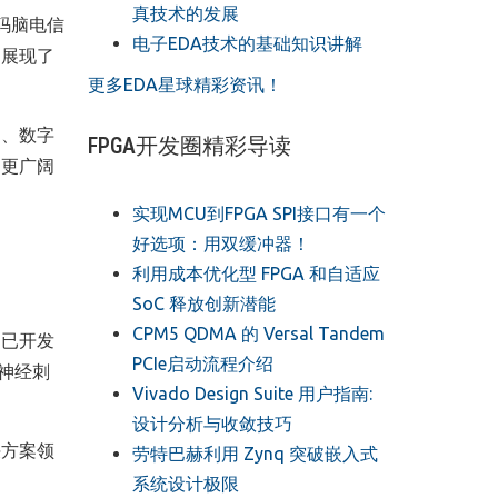
真技术的发展
码脑电信
电子EDA技术的基础知识讲解
，展现了
更多EDA星球精彩资讯！
训、数字
FPGA开发圈精彩导读
向更广阔
实现MCU到FPGA SPI接口有一个
好选项：用双缓冲器！
利用成本优化型 FPGA 和自适应
SoC 释放创新潜能
CPM5 QDMA 的 Versal Tandem
。已开发
PCIe启动流程介绍
神经刺
Vivado Design Suite 用户指南:
设计分析与收敛技巧
决方案领
劳特巴赫利用 Zynq 突破嵌入式
系统设计极限