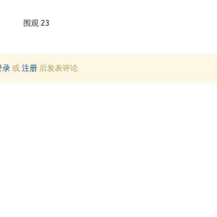
围观 23
登录
或
注册
后发表评论