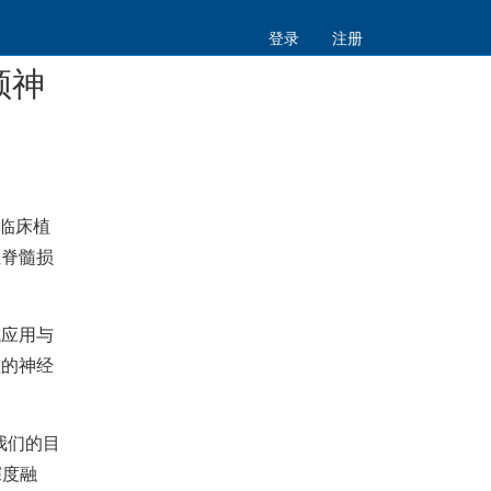
登录
注册
领神
临床植
性脊髓损
域应用与
性的神经
我们的目
深度融