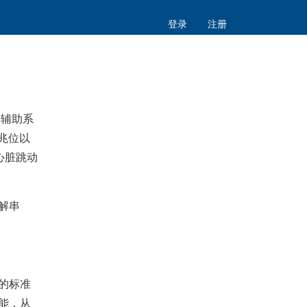
登录
注册
驶辅助系
千兆位以
心脏跳动
/解串
的标准
能，从