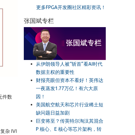
更多FPGA开发圈社区精彩资讯！
张国斌专栏
从伊朗领导人被“斩首”看AI时代
数据主权的重要性
财报亮眼但资本不看好！英伟达
一夜蒸发1.77万亿！有六大原
因！
元件数
美国航空航天和芯片行业稀土短
缺问题日益加剧
巨变将至？传英特尔淘汰其混合
P 核心、E 核心等芯片架构，转
 IVI