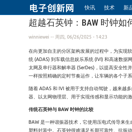
快讯
技术
新
跳转到主要内容
超越石英钟：BAW 时钟如何重
winniewei
-- 周四, 06/26/2025 - 14:23
在向更加自主的分区架构发展的过程中，为实现
统 (ADAS) 到车载信息娱乐系统 (IVI) 和高速
太网及串行器和解串器 (SerDes)，以提高安全
一样按照精确的定时节奏运作，让车辆的各个子
随着 ADAS 和 IVI 被用于支持自动驾驶，越来
器、以太网物理层、用于实现传感和显示功能的
传统石英钟与
BAW
时钟的比较
BAW 是一种谐振器技术，它使用压电式传导来生
塑料封装中。石英钟很难满足长期可靠性、抗振动