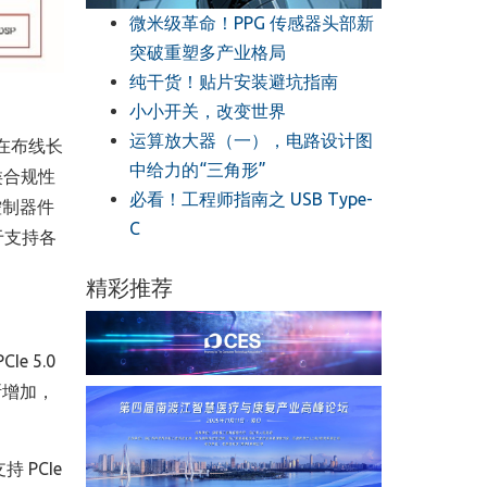
微米级革命！PPG 传感器头部新
突破重塑多产业格局
纯干货！贴片安装避坑指南
小小开关，改变世界
运算放大器（一），电路设计图
9。在布线长
中给力的“三角形”
类合规性
必看！工程师指南之 USB Type-
控制器件
C
于支持各
精彩推荐
 5.0
断增加，
 PCIe