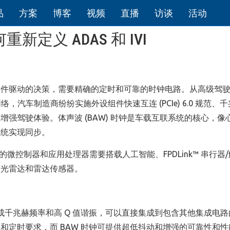
品
方案
博客
视频
直播
访谈
活动
新定义 ADAS 和 IVI
软件驱动的决策，需要精确的定时和可靠的时钟电路。从高级驾
数据网络，汽车制造商纷纷实施外设组件快速互连 (PCIe) 6.0 规范、
性并增强驾驶体验。体声波 (BAW) 时钟是车载互联系统的核心，像
系统实现同步。
越多的微控制器和应用处理器需要搭载人工智能、FPDLink™ 串行器
激光雷达和雷达传感器。
成千兆赫频率和高 Q 值谐振，可以直接集成到包含其他集成电路
和定时要求，而 BAW 时钟可提供超低抖动和增强的可靠性和性