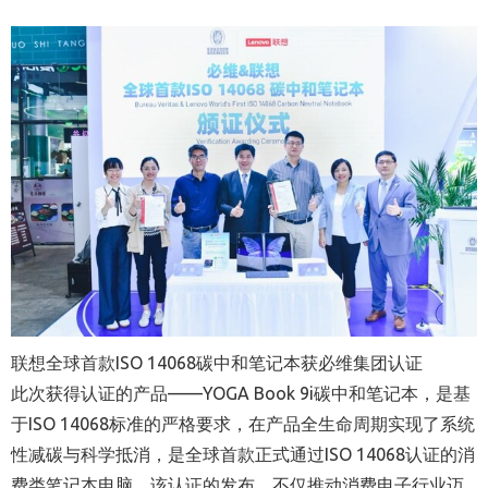
联想全球首款ISO 14068碳中和笔记本获必维集团认证
此次获得
认证的产品——YOGA Book 9i碳中和笔记本，是基
于ISO 14068标准的严格要求，在产品全生命周期实现了系统
性减碳与科学抵消，是全球首款正式通过ISO 14068认证的消
费类笔记本电脑。该认证的发布，不仅推动消费电子行业迈