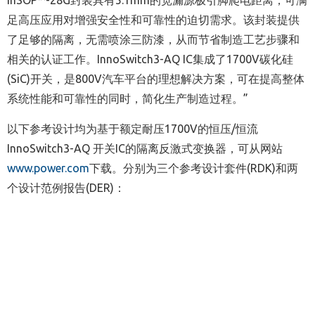
足高压应用对增强安全性和可靠性的迫切需求。该封装提供
了足够的隔离，无需喷涂三防漆，从而节省制造工艺步骤和
相关的认证工作。
InnoSwitch3-AQ IC
集成了
1700V
碳化硅
(SiC)
开关，是
800V
汽车平台的理想解决方案，可在提高整体
系统性能和可靠性的同时，简化生产制造过程。”
以下参考设计均为基于额定耐压
1700V
的恒压
/
恒流
InnoSwitch3-AQ
开关
IC
的隔离反激式变换器，可从网站
www.power.com
下载。分别为三个参考设计套件
(RDK)
和两
个设计范例报告
(DER)
：