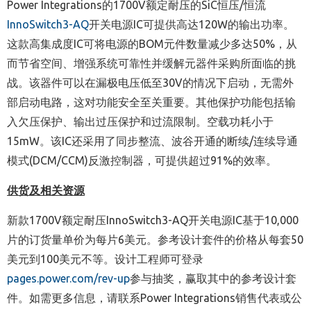
Power Integrations的1700V额定耐压的SiC恒压/恒流
InnoSwitch3-AQ
开关电源IC可提供高达120W的输出功率。
这款高集成度
IC
可将电源的
BOM
元件数量减少多达
50%
，从
而节省空间、增强系统可靠性并缓解元器件采购所面临的挑
战。该器件可以在漏极电压低至
30V
的情况下启动，无需外
部启动电路，这对功能安全至关重要。其他保护功能包括输
入欠压保护、输出过压保护和过流限制。空载功耗小于
15mW
。该
IC
还采用了同步整流、波谷开通的断续
/
连续导通
模式
(DCM/CCM)
反激控制器，可提供超过
91%
的效率。
供货及相关资源
新款
1700V
额定耐压
InnoSwitch3-AQ
开关电源
IC
基于
10,000
片的订货量单价为每片
6
美元。参考设计套件的价格从每套
50
美元到
100
美
元不等。设计工程师可登录
pages.power.com/rev-up
参与抽奖，赢取其中的参考设计套
件。
如需更多信息，
请联系
Power Integrations
销售代表或公