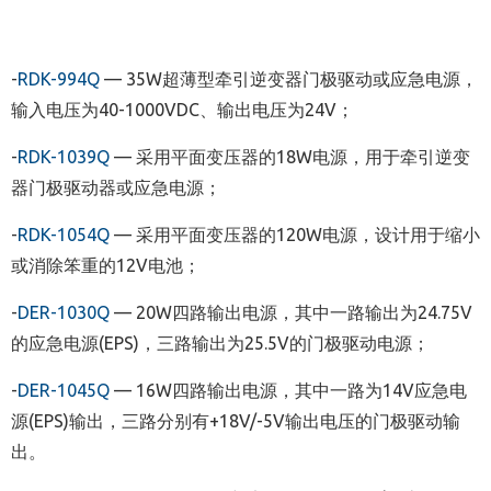
-
RDK-994Q
—
35W
超薄型牵引逆变器门极驱动或应急电源，
输入电压为
40-1000VDC
、输出电压为
24V
；
-
RDK-1039Q
—
采用平面变压器的
18W
电源，用于牵引逆变
器门极驱动器或应急电源；
-
RDK-1054Q
—
采用平面变压器的
120W
电源，设计用于缩小
或消除笨重的
12V
电池；
-
DER-1030Q
—
20W
四路输出电源，其中一路输出为
24.75V
的应急电源
(EPS)
，三路输出为
25.5V
的
门
极驱动电源；
-
DER-1045Q
—
16W
四路输出电源，其中一路为
14V
应急电
源
(EPS)
输出，三路分别有
+18V/-5V
输出电压的门极驱动输
出。