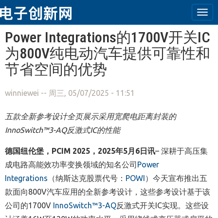
Tog
navi
跳转到主要内容
Power Integrations的1700V开关IC
为800V纯电动汽车提供可靠性和
节省空间的优势
winniewei
-- 周三, 05/07/2025 - 11:51
五款全新参考设计全页展示采用宽爬电距离封装的
InnoSwitch™3-AQ反激式IC的性能
德国纽伦堡，
PCIM 2025
，
2025
年
5
月
6
日讯
–
深耕于高压集
成电路高能效功率变换领域的知名公司
Power
Integrations
（纳斯达克股票代号：
POWI
）今天宣布推出五
款面向800V汽车应用的全新参考设计，这些参考设计基于该
公司的1700V
InnoSwitch
™
3-AQ
反激式开关IC实现。
这些设