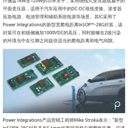
计涵盖
16W
至
120W
的功率水平，采用绕线式变压器或扁平的
平面变压器，适用于汽车应用中的
DC-DC
母线变换、逆变器
应急电源、电池管理和辅助系统电源等场景。其
IC
采用了
Power Integrations
的新型宽爬电距离
InSOP
™
-28G
封装，该
封装可在初级侧施加
1000VDC
的高压，同时能够在
2
级污染
的环境当中在引脚之间提供适当的爬电距离和电气间隙。
Power Integrations
产品营销工程师
Mike Stroka
表示：“新型
InSOP
™
-28G
封装具有
5.1mm
的宽漏源极引脚爬电距离，可满