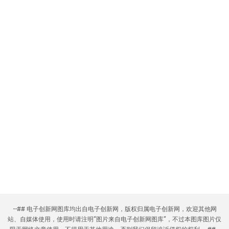
--## 电子创新网图库均出自电子创新网，版权归属电子创新网，欢迎其他网
站、自媒体使用，使用时请注明“图片来自电子创新网图库”，不过本图库图片仅