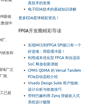
真技术的发展
电子EDA技术的基础知识讲解
VR眼镜
更多EDA星球精彩资讯！
及数据中
FPGA开发圈精彩导读
t)”、
实现MCU到FPGA SPI接口有一个
P、
好选项：用双缓冲器！
目的研发和
利用成本优化型 FPGA 和自适应
SoC 释放创新潜能
应用领域广泛
CPM5 QDMA 的 Versal Tandem
厂商、
PCIe启动流程介绍
Vivado Design Suite 用户指南:
设计分析与收敛技巧
员工已超
劳特巴赫利用 Zynq 突破嵌入式
系统设计极限