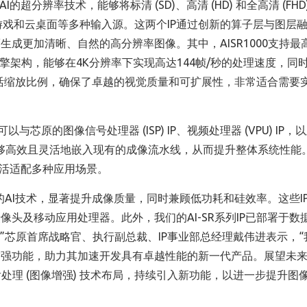
基于AI的超分辨率技术，能够将标清 (SD)、高清 (HD) 和全高清 (FHD
游戏和云桌面等多种输入源。这两个IP通过创新的算子层与图层
成更加清晰、自然的高分辨率图像。其中，AISR1000支持最高
双引擎架构，能够在4K分辨率下实现高达144帧/秒的处理速度，同
的灵活缩放比例，确保了卓越的视觉质量和可扩展性，非常适合需要
与芯原的图像信号处理器 (ISP) IP、视频处理器 (VPU) IP，
无缝集成，使其能够高效且灵活地嵌入现有的成像流水线，从而提升整体系统性
灵活适配多种应用场景。
最前沿的AI技术，显著提升成像质量，同时兼顾低功耗和硅效率。这些I
头及移动应用处理器。此外，我们的AI-SR系列IP已部署于数
”芯原首席战略官、执行副总裁、IP事业部总经理戴伟进表示，“
增强功能，助力其加速开发具有卓越性能的新一代产品。展望未
和后处理 (图像增强) 技术布局，持续引入新功能，以进一步提升图