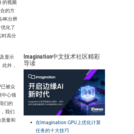
) 的视频
融合的方
4K分辨
时优化了
实时高分
Imagination中文技术社区精彩
以及显示
导读
能。此外，
P已被众
据中心领
我们的
来，我们
像质量和
在Imagination GPU上优化计算
任务的十大技巧