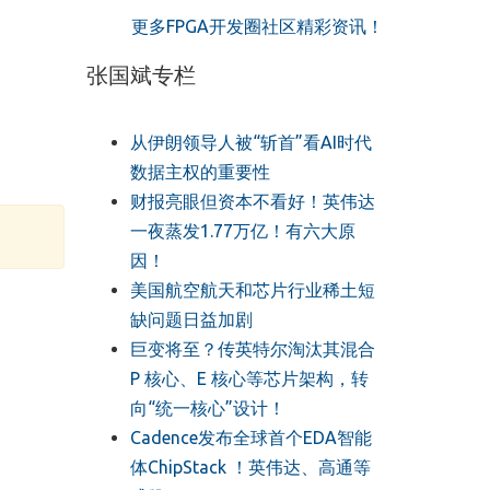
更多FPGA开发圈社区精彩资讯！
张国斌专栏
从伊朗领导人被“斩首”看AI时代
数据主权的重要性
财报亮眼但资本不看好！英伟达
一夜蒸发1.77万亿！有六大原
因！
美国航空航天和芯片行业稀土短
缺问题日益加剧
巨变将至？传英特尔淘汰其混合
P 核心、E 核心等芯片架构，转
向“统一核心”设计！
Cadence发布全球首个EDA智能
体ChipStack ！英伟达、高通等