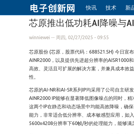
快讯
技术
新
跳转到主要内容
芯原推出低功耗AI降噪与A
winniewei
-- 周四, 02/27/2025 - 09:55
芯原股份 (芯原，股票代码：688521.SH) 今日
AINR2000，以及提供先进超分辨率的AISR10
高效、灵活且可扩展的解决方案，并兼具成本效益和优化的性能、功
性。
芯原的AI-NR和AI-SR系列IP均采用了公司自主研
AINR2000 IP能够在显著降低图像噪点的同
这两个IP在静态和动态场景中均能高效降噪，确保画面始
能力，非常适合低分辨率、成本敏感型应用，如入门级网
5600x4208分辨率下60帧/秒的处理能力，