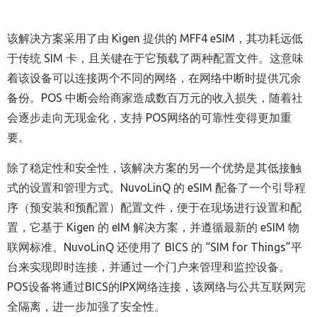
该解决方案采用了由
Kigen
提供的
MFF4 eSIM
，其功耗远低
于传统
SIM
卡，且关键在于它预载了两种配置文件。这意味
着该设备可以连接两个不同的网络，在网络中断时提供冗余
备份。
POS
中断会给商家造成数百万元的收入损失，随着社
会逐步走向无现金化，支持
POS
网络的可靠性变得更加重
要。
除了稳定性和安全性，该解决方案的另一个优势是其低接触
式的设置和管理方式。
NuvoLinQ
的
eSIM
配备了一个引导程
序（预安装和预配置）配置文件，便于在现场进行设置和配
置，它基于
Kigen
的
eIM
解决方案，并遵循最新的
eSIM
物
联网标准。
NuvoLinQ
还使用了
BICS
的
“
SIM for Things
”
平
台来实现即时连接，并通过一个门户来管理和监控设备。
POS
设备将通过
BICS
的
IPX
网络连接，该网络与公共互联网完
全隔离，进一步加强了安全性。