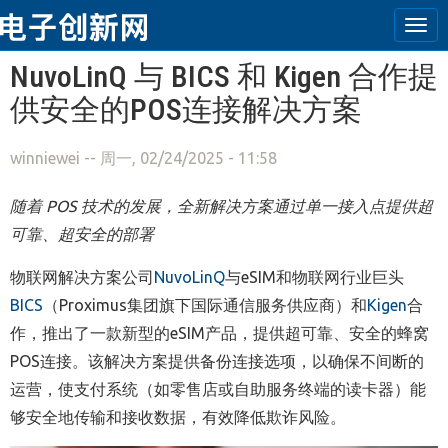
Tog
navi
跳转到主要内容
NuvoLinQ 与 BICS 和 Kigen 合作提
供安全的POS连接解决方案
winniewei
-- 周一, 02/24/2025 - 11:58
随着
POS
技术的发展，全新解决方案通过单一接入点提供超
可靠、超安全的部署
物联网解决方案公司
NuvoLinQ
与
eSIM
和物联网行业巨头
BICS
（
Proximus
集团旗下国际通信服务供应商）和
Kigen
合
作，推出了一款新型的
eSIM
产品，提供超可靠、安全的蜂窝
POS
连接。该解决方案提供备份连接选项，以确保不间断的
运营，使支付系统（如零售店或自助服务终端的读卡器）能
够安全地传输和接收数据，有效降低欺诈风险。