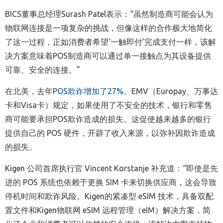
BICS
董事总经理
Surash Patel
表示：
“
虽然制造商可能会认为
物联网连接是一项复杂的挑战，但像这样的合作极大地简化
了这一过程，正如消费者希望
‘一触即付’
完成支付一样，该解
决方案意味着
POS
制造商可以通过单一接触点为其设备提供
可靠、安全的连接。
”
在北美，去年
POS
欺诈增加了
27%
。
EMV
（
Europay
、万事达
卡和
Visa
卡）规定，如果使用了不安全的技术，银行和零售
商可能要承担
POS
欺诈造成的损失。这促使越来越多的银行
提供自己的
POS
硬件，开辟了收入来源，以弥补因欺诈造成
的损失。
Kigen
公司首席执行官
Vincent Korstanje
补充道：
“
即使是先
进的
POS
系统也依赖于更换
SIM
卡来切换供应商，这会导致
停机时间和欺诈风险。
Kigen
的紧凑型
eSIM
技术，具备双配
置文件和
Kigen
物联网
eSIM
远程管理（
eIM
）解决方案，简