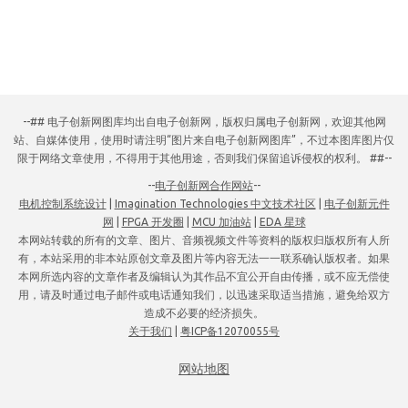
--## 电子创新网图库均出自电子创新网，版权归属电子创新网，欢迎其他网
站、自媒体使用，使用时请注明“图片来自电子创新网图库”，不过本图库图片仅
限于网络文章使用，不得用于其他用途，否则我们保留追诉侵权的权利。 ##--
--
电子创新网合作网站
--
电机控制系统设计
|
Imagination Technologies 中文技术社区
|
电子创新元件
网
|
FPGA 开发圈
|
MCU 加油站
|
EDA 星球
本网站转载的所有的文章、图片、音频视频文件等资料的版权归版权所有人所
有，本站采用的非本站原创文章及图片等内容无法一一联系确认版权者。如果
本网所选内容的文章作者及编辑认为其作品不宜公开自由传播，或不应无偿使
用，请及时通过电子邮件或电话通知我们，以迅速采取适当措施，避免给双方
造成不必要的经济损失。
关于我们
|
粤ICP备12070055号
网站地图