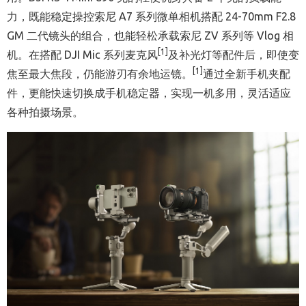
力，既能稳定操控索尼 A7 系列微单相机搭配 24-70mm F2.8
GM 二代镜头的组合，也能轻松承载索尼 ZV 系列等 Vlog 相
[1]
机。在搭配 DJI Mic 系列麦克风
及补光灯等配件后，即使变
[1]
焦至最大焦段，仍能游刃有余地运镜。
通过全新手机夹配
件，更能快速切换成手机稳定器，实现一机多用，灵活适应
各种拍摄场景。