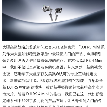
大疆高级战略总监兼新闻发言人张晓楠表示：
“DJI RS Mini
系
列作为大疆如影稳定器家族中最轻便入门的产品，承担着引
领更多用户迈入进阶摄影领域的使命。在本代
DJI RS 4 Mini
中，我们不仅
以全新银灰色的机身设计带来焕然一新的视觉
改变，还
延续了大疆荣获艾美奖
®
认可的专业三轴稳定技
术，新增多项以往
DJI RS
旗舰级机型独有的功能，并
配备全
新
DJI RS
智能追踪模块，帮助新手摄影师轻松获得高水准运
镜大片。随着
DJI RS 4 Mini
的推出，我们已在这一代如影稳
定器系列中加强了多元化的产品布局，让从专业到入门的各