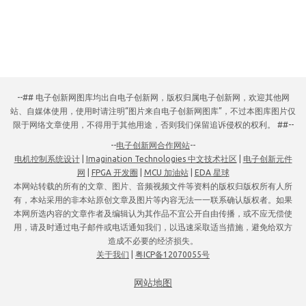
--## 电子创新网图库均出自电子创新网，版权归属电子创新网，欢迎其他网
站、自媒体使用，使用时请注明“图片来自电子创新网图库”，不过本图库图片仅
限于网络文章使用，不得用于其他用途，否则我们保留追诉侵权的权利。 ##--
--
电子创新网合作网站
--
电机控制系统设计
|
Imagination Technologies 中文技术社区
|
电子创新元件
网
|
FPGA 开发圈
|
MCU 加油站
|
EDA 星球
本网站转载的所有的文章、图片、音频视频文件等资料的版权归版权所有人所
有，本站采用的非本站原创文章及图片等内容无法一一联系确认版权者。如果
本网所选内容的文章作者及编辑认为其作品不宜公开自由传播，或不应无偿使
用，请及时通过电子邮件或电话通知我们，以迅速采取适当措施，避免给双方
造成不必要的经济损失。
关于我们
|
粤ICP备12070055号
网站地图