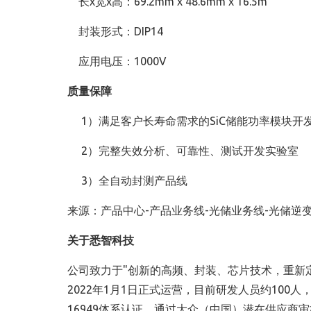
长x宽x高：69.2mm x 48.6mm x 16.5m
封装形式：DIP14
应用电压：1000V
质量保障
1）满足客户长寿命需求的SiC储能功率模块开
2）完整失效分析、可靠性、测试开发实验室
3）全自动封测产品线
来源：产品中心-产品业务线-光储业务线-光储逆变
关于悉智科技
公司致力于"创新的高频、封装、芯片技术，重新
2022年1月1日正式运营，目前研发人员约100
16949体系认证，通过大众（中国）潜在供应