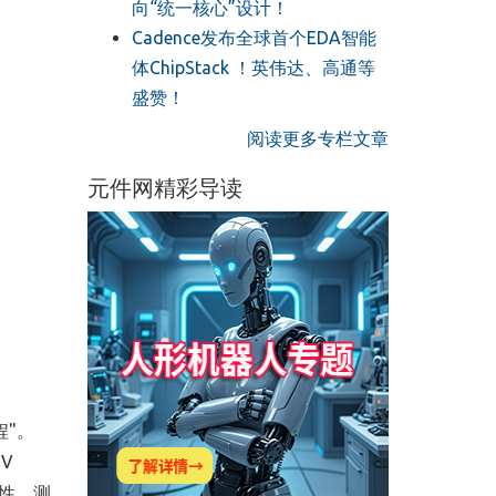
向“统一核心”设计！
Cadence发布全球首个EDA智能
体ChipStack ！英伟达、高通等
盛赞！
阅读更多专栏文章
元件网精彩导读
"。
V
性、测