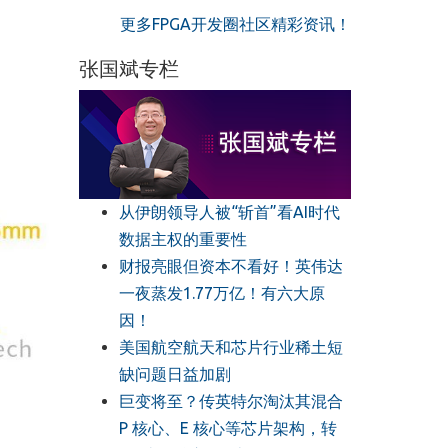
更多FPGA开发圈社区精彩资讯！
张国斌专栏
从伊朗领导人被“斩首”看AI时代
数据主权的重要性
财报亮眼但资本不看好！英伟达
一夜蒸发1.77万亿！有六大原
因！
美国航空航天和芯片行业稀土短
缺问题日益加剧
巨变将至？传英特尔淘汰其混合
P 核心、E 核心等芯片架构，转