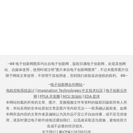
--## 电子创新网图库均出自电子创新网，版权归属电子创新网，欢迎其他网
站、自媒体使用，使用时请注明“图片来自电子创新网图库”，不过本图库图片仅
限于网络文章使用，不得用于其他用途，否则我们保留追诉侵权的权利。 ##--
--
电子创新网合作网站
--
电机控制系统设计
|
Imagination Technologies 中文技术社区
|
电子创新元件
网
|
FPGA 开发圈
|
MCU 加油站
|
EDA 星球
本网站转载的所有的文章、图片、音频视频文件等资料的版权归版权所有人所
有，本站采用的非本站原创文章及图片等内容无法一一联系确认版权者。如果
本网所选内容的文章作者及编辑认为其作品不宜公开自由传播，或不应无偿使
用，请及时通过电子邮件或电话通知我们，以迅速采取适当措施，避免给双方
造成不必要的经济损失。
关于我们
|
粤ICP备12070055号