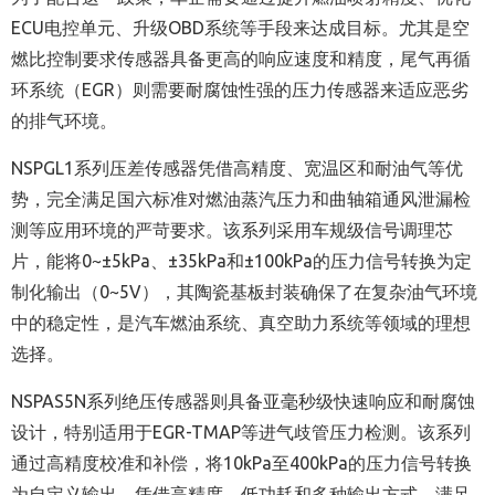
ECU电控单元、升级OBD系统等手段来达成目标。尤其是空
燃比控制要求传感器具备更高的响应速度和精度，尾气再循
环系统（EGR）则需要耐腐蚀性强的压力传感器来适应恶劣
的排气环境。
NSPGL1系列压差传感器凭借高精度、宽温区和耐油气等优
势，完全满足国六标准对燃油蒸汽压力和曲轴箱通风泄漏检
测等应用环境的严苛要求。该系列采用车规级信号调理芯
片，能将0~±5kPa、±35kPa和±100kPa的压力信号转换为定
制化输出（0~5V），其陶瓷基板封装确保了在复杂油气环境
中的稳定性，是汽车燃油系统、真空助力系统等领域的理想
选择。
NSPAS5N系列绝压传感器则具备亚毫秒级快速响应和耐腐蚀
设计，特别适用于EGR-TMAP等进气歧管压力检测。该系列
通过高精度校准和补偿，将10kPa至400kPa的压力信号转换
为自定义输出，凭借高精度、低功耗和多种输出方式，满足