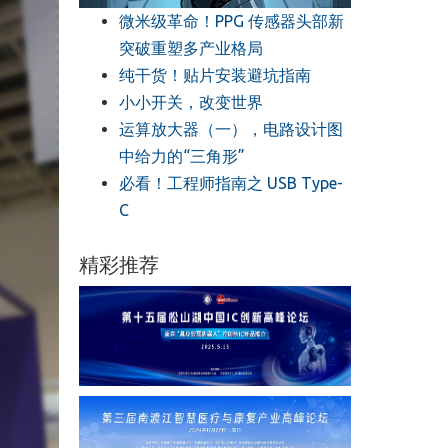
微米级革命！PPG 传感器头部新
突破重塑多产业格局
纯干货！贴片安装避坑指南
小小开关，改变世界
运算放大器（一），电路设计图
中给力的“三角形”
必看！工程师指南之 USB Type-
C
精彩推荐