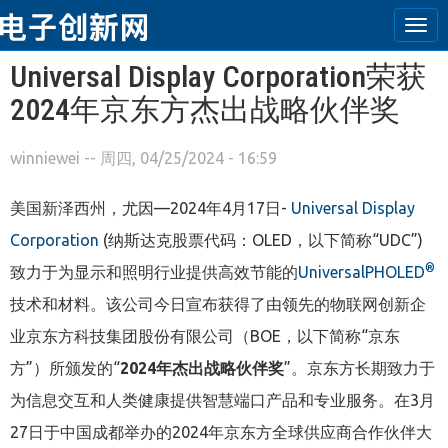
Tog
navi
跳转到主要内容
Universal Display Corporation荣获
2024年京东方杰出战略伙伴奖
winniewei
-- 周四, 04/25/2024 - 16:59
美国
新
泽西州
，尤因
—
202
4
年
4
月
17
日
-
Universal Display
Corporation
(
纳斯达克股票代码：
OLED
，以下简称“
UDC”
)
®
致力于
为显示和照明行业提供高效节能的
UniversalPHOLED
技
术和材料。
该公司今日宣布获得了由领先的物联网创新企
业京东方科技集团股份有限公司（
BOE
，以下简称“京东
方”
）所颁发的“
2024
年杰出战略伙伴奖
”
。京东方长期致力于
为信息交互和人类健康提供智慧端口产品和专业服务。在
3
月
27
日于中国成都举
办的
2024
年京东方全球供应商合作伙伴大