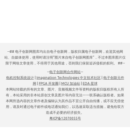
--## 电子创新网图库均出自电子创新网，版权归属电子创新网，欢迎其他网
站、自媒体使用，使用时请注明“图片来自电子创新网图库”，不过本图库图片仅
限于网络文章使用，不得用于其他用途，否则我们保留追诉侵权的权利。 ##--
--
电子创新网合作网站
--
电机控制系统设计
|
Imagination Technologies 中文技术社区
|
电子创新元件
网
|
FPGA 开发圈
|
MCU 加油站
|
EDA 星球
本网站转载的所有的文章、图片、音频视频文件等资料的版权归版权所有人所
有，本站采用的非本站原创文章及图片等内容无法一一联系确认版权者。如果
本网所选内容的文章作者及编辑认为其作品不宜公开自由传播，或不应无偿使
用，请及时通过电子邮件或电话通知我们，以迅速采取适当措施，避免给双方
造成不必要的经济损失。
粤ICP备12070055号