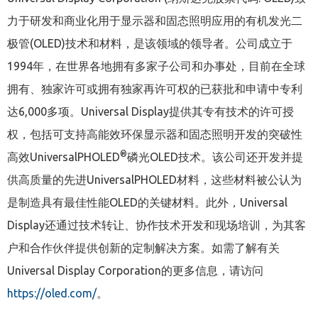
力于研发和商业化用于显示器和固态照明应用的有机发光二
极管
(OLED)
技术和材料，是该领域的领导者。公司成立于
1994
年，在世界各地拥有多家子公司和办事处，目前在全球
拥有、独家许可或拥有独家再许可权的已获批和申请中专利
达
6,000
多项。
Universal Display
提供其专有技术的许可授
权，包括可支持高能效环保显示器和固态照明开发的突破性
®
高效
UniversalPHOLED
磷光
OLED
技术。该公司还开发并提
供高质量的先进
UniversalPHOLED
材料，这些材料被公认为
是制造具有最佳性能
OLED
的关键材料。此外，
Universal
Display
还通过技术转让、协作技术开发和现场培训，为其客
户和合作伙伴提供创新的定制解决方案。如需了解有关
Universal Display Corporation
的更多信息，请访问
https://oled.com/
。