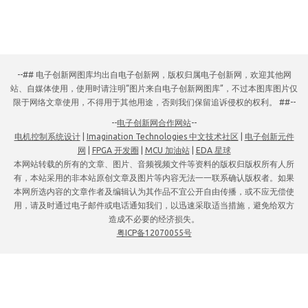
--## 电子创新网图库均出自电子创新网，版权归属电子创新网，欢迎其他网
站、自媒体使用，使用时请注明“图片来自电子创新网图库”，不过本图库图片仅
限于网络文章使用，不得用于其他用途，否则我们保留追诉侵权的权利。 ##--
--
电子创新网合作网站
--
电机控制系统设计
|
Imagination Technologies 中文技术社区
|
电子创新元件
网
|
FPGA 开发圈
|
MCU 加油站
|
EDA 星球
本网站转载的所有的文章、图片、音频视频文件等资料的版权归版权所有人所
有，本站采用的非本站原创文章及图片等内容无法一一联系确认版权者。如果
本网所选内容的文章作者及编辑认为其作品不宜公开自由传播，或不应无偿使
用，请及时通过电子邮件或电话通知我们，以迅速采取适当措施，避免给双方
造成不必要的经济损失。
粤ICP备12070055号