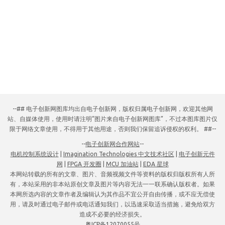
--## 电子创新网图库均出自电子创新网，版权归属电子创新网，欢迎其他网
站、自媒体使用，使用时请注明“图片来自电子创新网图库”，不过本图库图片仅
限于网络文章使用，不得用于其他用途，否则我们保留追诉侵权的权利。 ##--
--
电子创新网合作网站
--
电机控制系统设计
|
Imagination Technologies 中文技术社区
|
电子创新元件
网
|
FPGA 开发圈
|
MCU 加油站
|
EDA 星球
本网站转载的所有的文章、图片、音频视频文件等资料的版权归版权所有人所
有，本站采用的非本站原创文章及图片等内容无法一一联系确认版权者。如果
本网所选内容的文章作者及编辑认为其作品不宜公开自由传播，或不应无偿使
用，请及时通过电子邮件或电话通知我们，以迅速采取适当措施，避免给双方
造成不必要的经济损失。
粤ICP备12070055号