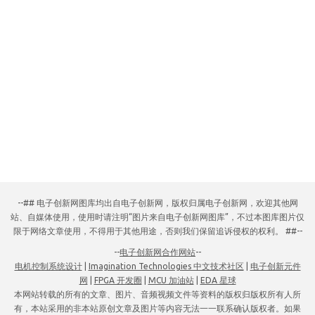
--## 电子创新网图库均出自电子创新网，版权归属电子创新网，欢迎其他网
站、自媒体使用，使用时请注明“图片来自电子创新网图库”，不过本图库图片仅
限于网络文章使用，不得用于其他用途，否则我们保留追诉侵权的权利。 ##--
--
电子创新网合作网站
--
电机控制系统设计
|
Imagination Technologies 中文技术社区
|
电子创新元件
网
|
FPGA 开发圈
|
MCU 加油站
|
EDA 星球
本网站转载的所有的文章、图片、音频视频文件等资料的版权归版权所有人所
有，本站采用的非本站原创文章及图片等内容无法一一联系确认版权者。如果