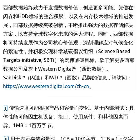
西部数据始终致力于发掘数据价值，创造更多可能。凭借在
闪存和
HDD
领域的整合积累，以及在内存技术领域的推进发
展，西部数据持续突破创新，不断推出强大的数据存储解决
方案，以支持全球数字化未来的远大进程。同时，西部数据
将可持续发展作为公司核心价值观，深刻理解应对气候变化
的紧迫性，并积极实现科学减碳倡议组织（
Science Based
Targets initiative, SBTi
）的宏伟减碳目标。欲了解更多西部
数据公司及旗下
Western Digital™
（西部数据）、
SanDisk™
（闪迪）和
WD™
（西数）品牌的信息，请访问：
https://www.westerndigital.com/zh-cn
。
[i]
传输速度可能根据产品和容量而变化。基于内部测试；具
体性能可能因主机设备、接口、使用条件、和其他因素而
异。
1MB = 1
百万字节。
[ii]
用于表示存储容量时，
1GB = 10
亿字节，
1TB = 1
万亿字