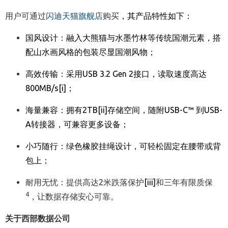
用户可通过
闪迪天猫旗舰店
购买
，其产品特性如下：
国风设计：融入大熊猫与水墨竹林等传统国潮元素，搭
配山水画风格的包装尽显国潮风物；
高效传输：采用
USB 3.2 Gen 2
接口，读取速度高达
800MB/s
[i]
；
海量兼容：拥有
2TB
[ii]
存储空间，随附
USB-C™
到
USB-
A
转接器，可兼容更多设备；
小巧随行：绿色橡胶挂绳设计，可轻松固定在腰带或背
包上；
耐用无忧：提供高达2米跌落保护
[iii]
和三年有限质保
4
，让数据存储安心可靠。
关于西部数据公司