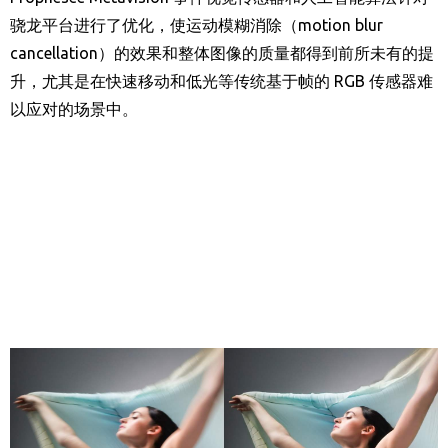
骁龙平台进行了优化，
使
运动模糊消除（
motion blur
cancellation
）
的效果
和整体图像
的
质量
都得到
前所未有的
提
升，尤其
是
在
快速移动和低光
等
传统基于帧的
RGB
传感器
难
以应对的
场景中。