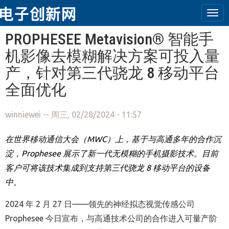
Tog
navi
跳转到主要内容
PROPHESEE Metavision® 智能手
机影像去模糊解决方案可投入量
产，针对第三代骁龙 8 移动平台
全面优化
winniewei
-- 周三, 02/28/2024 - 11:57
在世界移动通信大会（
MWC
）上，基于与高通多年的合作沉
淀，
Prophesee
展示了新一代无模糊的手机摄影技术。目前
客户可将该技术集成到支持第三代骁龙
8
移动平台的设备
中。
2024
年
2
月
27
日
——
领先的神经拟态视觉传感公司
Prophesee
今日宣布，与高通技术公司的合作
进入可量产阶