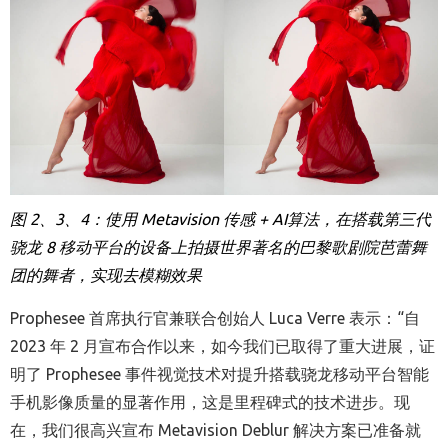
图
2
、
3
、
4
：使用
Metavision
传感
+ AI
算法，在搭载第三代
骁龙
8
移动平台的设备上拍摄世界著名的巴黎歌剧院芭蕾舞
团的舞者，实现去模糊效果
Prophesee
首席执行官兼联合创始人
Luca Verre
表示：
“
自
2023
年
2
月宣布合作
以来，如今
我们
已
取得了重大进展
，
证
明
了
Prophesee
事件视觉技术
对提升
搭载骁龙移动平台智能
手机影像质量的
显著作用
，
这是
里程碑式的技术进步。现
在，我们很高兴宣布
Metavision Deblur
解决方案已准备就