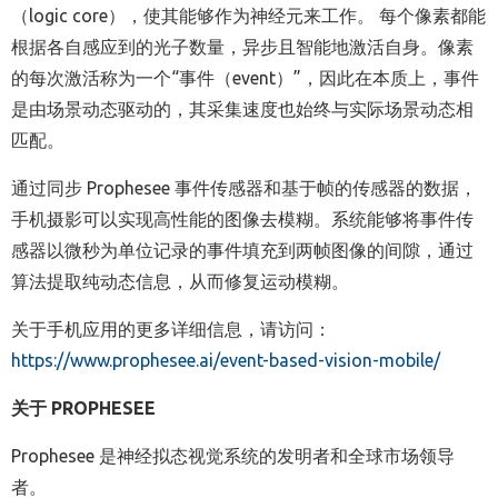
（
logic core
），使其能够作为神经元来工作。
每个像素都能
根据各自感应到的光子数量，异步且智能地激活自身。像素
的每次激活称为一个
“
事件（
event
）
”
，因此在本质上，事件
是由场景动态驱动的，其采集速度也始终与实际场景动态相
匹配。
通过同步
Prophesee
事件传感器和基于帧的传感器的数据，
手机摄影可以实现高性能的图像去模糊。系统能够将事件传
感器以微秒为单位记录的事件填充到两帧图像的间隙，通过
算法提取纯动态信息，从而修复运动模糊。
关于手机应用的
更多
详细信息，
请访问：
https://www.prophesee.ai/event-based-vision-mobile/
关于
PROPHESEE
Prophesee
是神经拟态视觉系统的发明者和全球市场领导
者。