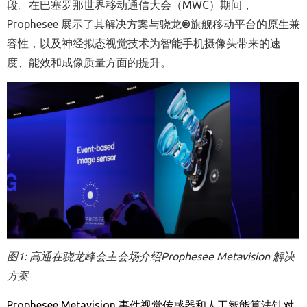
段
。在巴塞罗那世界移动通信大会（
MWC
）期间，
Prophesee
展示
了其解决方案与
骁龙
®
旗舰
移动平台的原生兼
容
性
，
以及
神经拟态视觉技术
为
智能手机摄像头
带来的
速
度、
能效和
成像质量方面的
提升
。
图
1:
高通在骁龙峰会主会场介绍
Prophesee Metavision
解决
方案
Prophesee Metavision
事件视觉传感器和人工智能算法针对