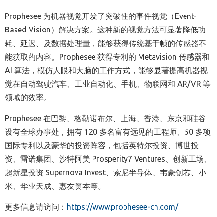
Prophesee
为机器视觉开发了突破性的事件视觉（
Event-
Based Vision
）解决方案。这种新的视觉方法可显著降低功
耗、延迟、及数据处理量，能够获得传统基于帧的传感器不
能获取的内容。
Prophesee
获得专利的
Metavision
传感器和
AI
算法，模仿人眼和大脑的工作方式，能够显著提高机器视
觉在自动驾驶汽车、工业自动化、手机、物联网和
AR/VR
等
领域的效率。
Prophesee
在巴黎、格勒诺布尔、上海、香港、东京和硅谷
设有全球办事处
，拥有
120
多名富有远见的工程师
、
50
多项
国际专利
以及
豪华的投资阵容，包括英特尔投资、博世投
资、雷诺集团、沙特阿美
Prosperity7 Ventures
、创新工场、
超新星投资
Supernova Invest
、索尼半导体、韦豪创芯、小
米、华业天成、惠友资本等。
更多信息请访问：
https://www.prophesee-cn.com/