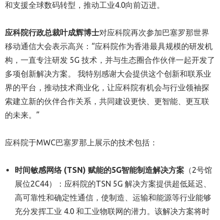
和支援全球数码转型，推动工业4.0向前迈进。
应科院行政总裁叶成辉博士
对应科院再次参加
巴塞罗那
世界
移动
通信
大会表示高兴：“应科院作为香港最具规模的研发机
构，一直专注研发 5G 技术，并与生态圈合作伙伴一起开发了
多项创新解决方案。 我特别感谢大会提供这个创新和联系业
界的平台，推动技术商业化，让应科院有机会与行业领袖探
索建立新的伙伴合作关系，共同建设更快、更智能、更互联
的未来。”
应科院于MWC
巴塞罗那
上展示的技术包括：
时间敏感网络
(TSN)
赋能的
5G
智能制造解决方案
（2号馆
展位2C44）：应科院的TSN 5G 解决方案提供超低延迟、
高可靠性和确定性
通信
，使制造、运输和能源等行业能够
充分发挥工业 4.0 和工业物联网的潜力。该解决方案将时