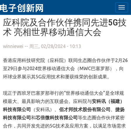
Tog
navi
跳转到主要内容
应科院及合作伙伴携同先进5G技
术 亮相世界移动通信大会
winniewei
-- 周三, 02/28/2024 - 10:13
香港应用科技研究院（应科院）联同生态圈合作伙伴于2月26
至29日参与2024世界移动
通信
大会（MWC
巴塞罗那
），向
环球业界展示其5G应用技术和屡获殊荣的创新成果。
现正于西班牙
巴塞罗那
举行的“世界移动
通信
大会”是全球规
模最大、最具影响力的互联盛会。应科院与
安科讯（福建）
科技有限公司
（安科讯）、
佰才邦技术股份有限公司
、
捷扬
科技有限公司
和
芯倍微科技有限公司
等生态圈合作伙伴紧密
合作，共同开发先进的5G技术及应用方案，以满足市场需求