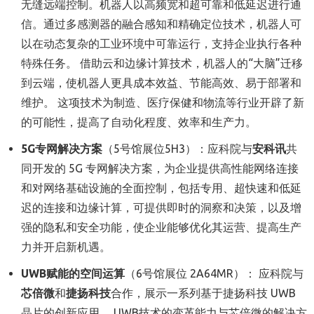
无缝远端控制。机器人以高频宽和超可靠和低延迟进行
通
信
。通过多感测器的融合感知和精确定位技术，机器人可
以在动态复杂的工业环境中可靠运行，支持企业执行各种
特殊任务。 借助云和边缘计算技术，机器人的“大脑”迁移
到云端，使机器人更具成本效益、节能高效、易于部署和
维护。 这项技术为制造、医疗保健和物流等行业开辟了新
的可能性，提高了自动化程度、效率和生产力。
5G
专网解决方案
（5号馆展位5H3）：应科院与
安科讯
共
同开发的 5G 专网解决方案，为企业提供高性能网络连接
和对网络基础设施的全面控制，包括专用、超快速和低延
迟的连接和边缘计算，可提供即时的洞察和决策，以及增
强的隐私和安全功能，使企业能够优化其运营、提高生产
力并开启新机遇。
UWB
赋能的空间运算
（6号馆展位 2A64MR）： 应科院与
芯倍微
和
捷扬科技
合作，展示一系列基于捷扬科技 UWB
晶片的创新应用。 UWB技术的变革能力与芯倍微的解决方