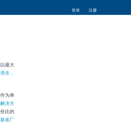
登录
注册
，以最大
运而生，
以作为单
成解决方
性价比的
使新老厂