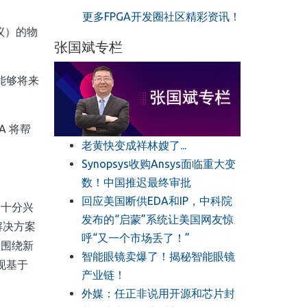
更多FPGA开发圈社区精彩资讯！
协议）的物
张国斌专栏
场能够将来
A 将帮
老黄快变成祥林嫂了...
Synopsys收购Ansys面临重大变
数！中国推迟最终审批
回应美国断供EDA和IP，中科院
到十分兴
发布的“启蒙”系统让美国网友惊
解决方案
呼“又一个市场丢了！”
们围绕新
智能眼镜卖爆了！揭秘智能眼镜
现基于
产业链！
外媒：任正非说用开源和芯片封