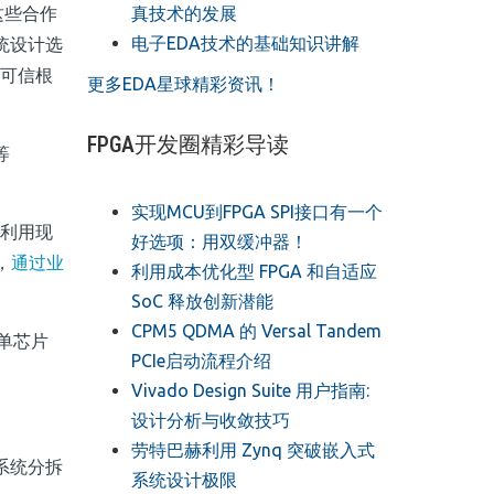
真技术的发展
这些合作
电子EDA技术的基础知识讲解
统设计选
或可信根
更多EDA星球精彩资讯！
FPGA开发圈精彩导读
等
实现MCU到FPGA SPI接口有一个
范利用现
好选项：用双缓冲器！
，
通过业
利用成本优化型 FPGA 和自适应
SoC 释放创新潜能
CPM5 QDMA 的 Versal Tandem
在单芯片
PCIe启动流程介绍
Vivado Design Suite 用户指南:
设计分析与收敛技巧
劳特巴赫利用 Zynq 突破嵌入式
的系统分拆
系统设计极限