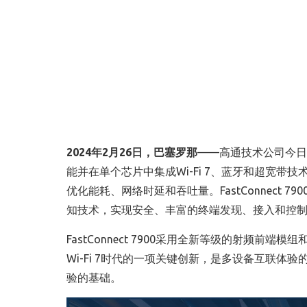
2024
年
2
月
26
日，巴塞罗那
——
高通技术公司今日
能并在单个芯片中集成
Wi-Fi 7
、蓝牙和超宽带技
优化能耗、网络时延和吞吐量。
FastConnect 790
知技术，实现安全、丰富的终端发现、接入和控
FastConnect 7900
采用全新等级的射频前端模组
Wi-Fi 7
时代的一项关键创新，是多设备互联体验
验的基础。