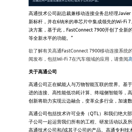
高通技术公司副总裁兼移动连接业务总经理
Javier
新标杆，并在
6
纳米的单芯片中集成领先的
Wi-Fi 7
决方案，基于此，
FastConnect 7900
开创了全新
等全新水平的功能。”
欲了解有关高通
FastConnect
7900
移动连接系统
闻发布，包括
Wi-Fi 7
在汽车领域的应用，请查阅
关于高通公司
高通公司正在赋能人与万物智能互联的世界。基于
进的连接、高性能低功耗计算、终端侧智能等，
创新将助力实现云边融合，变革众多行业，加速
高通公司包括技术许可业务（
QTL
）和我们绝大部
子公司一起运营我们所有的工程、研发活动以及
高通技术公司和
/
或其子公司的产品。高通专利技