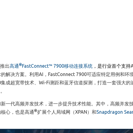
®
推出
高通
FastConnect™ 7900
移动连接系统
，是行业首个支持
A
术的解决方案。利用
AI
，
FastConnect 7900
可适应特定用例和环
0
集成超宽带技术、
Wi-Fi
测距和蓝牙信道探测，打造一套强大的
制。
和新一代高频并发技术，进一步提升技术性能。其中，高频并发
®
的核心，也是高通
扩展个人局域网（
XPAN
）和
Snapdragon Sea