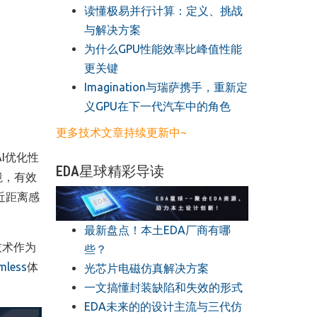
读懂极易并行计算：定义、挑战
与解决方案
​为什么GPU性能效率比峰值性能
更关键
​Imagination与瑞萨携手，重新定
义GPU在下一代汽车中的角色
更多技术文章持续更新中~
I
优化性
EDA星球精彩导读
境，有效
近距离感
最新盘点！本土EDA厂商有哪
技术作为
些？
mless
体
光芯片电磁仿真解决方案
一文搞懂封装缺陷和失效的形式
EDA未来的的设计主流与三代仿