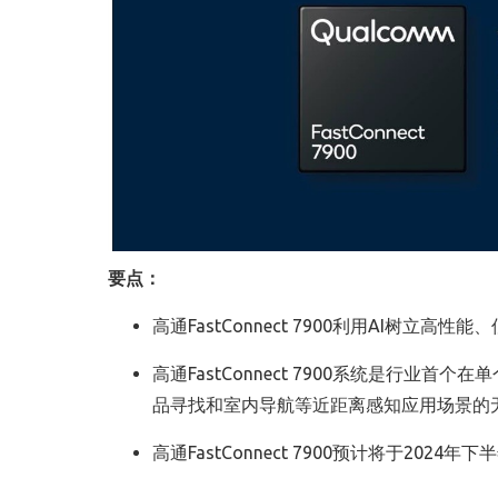
要点：
高通
FastConnect 7900
利用
AI
树立高性能、
高通
FastConnect 7900
系统是行业首个在单
品寻找和室内导航等近距离感知应用场景的
高通
FastConnect 7900
预计将于
2024
年下半