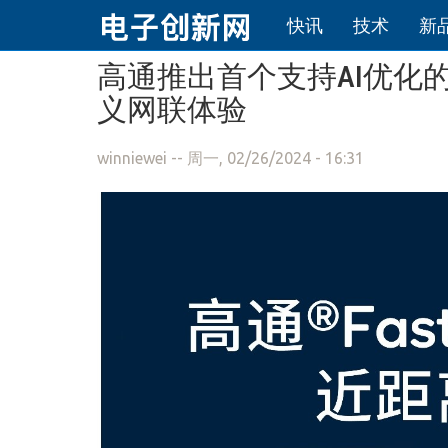
快讯
技术
新
跳转到主要内容
高通推出首个支持AI优化的Wi-F
义网联体验
winniewei
-- 周一, 02/26/2024 - 16:31