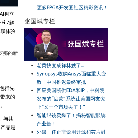
更多FPGA开发圈社区精彩资讯！
AI
树立
张国斌专栏
-Fi 7
解
互联体验
罗那的新
老黄快变成祥林嫂了...
Synopsys收购Ansys面临重大变
数！中国推迟最终审批
包括先
回应美国断供EDA和IP，中科院
台带来的
发布的“启蒙”系统让美国网友惊
活。
呼“又一个市场丢了！”
智能眼镜卖爆了！揭秘智能眼镜
，与其
产业链！
牌产品是
外媒：任正非说用开源和芯片封