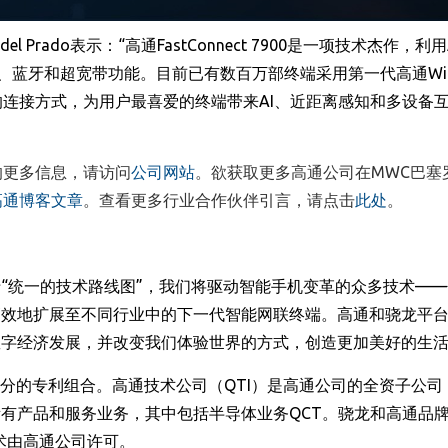
 del Prado
表示：“高通
FastConnect 7900
是一项技术杰作，利用
、蓝牙和超宽带功能。目前已有数百万部终端采用第一代高通
Wi
的连接方式，为用户最喜爱的终端带来
AI
、近距离感知和多设备
的更多信息，请访问
公司网站
。欲获取更多高通公司在
MWC
巴塞
高通博客文章
。查看更多行业合作伙伴引言，请点击
此处
。
“统一的技术路线图”，我们将驱动智能手机变革的众多技术——
高效地扩展至不同行业中的下一代智能网联终端。高通和骁龙平
数字经济发展，并改变我们体验世界的方式，创造更加美好的生
分的专利组合。高通技术公司（
QTI
）是高通公司的全资子公司
所有产品和服务业务，其中包括半导体业务
QCT
。骁龙和高通品
术由高通公司许可。