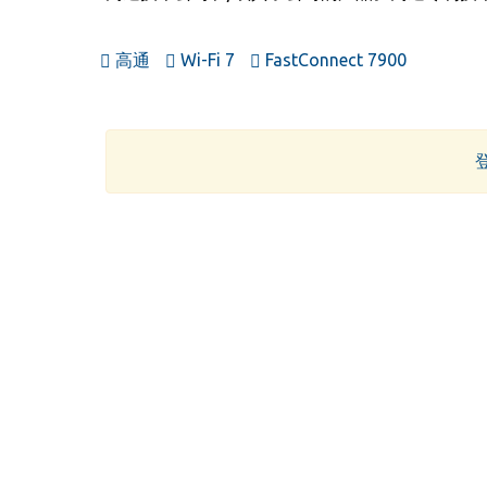
高通
Wi-Fi 7
FastConnect 7900