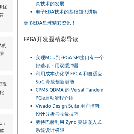
真技术的发展
和优
电子EDA技术的基础知识讲解
芯
更多EDA星球精彩资讯！
FPGA开发圈精彩导读
A的
算
实现MCU到FPGA SPI接口有一个
好选项：用双缓冲器！
利用成本优化型 FPGA 和自适应
SoC 释放创新潜能
短投
CPM5 QDMA 的 Versal Tandem
化
PCIe启动流程介绍
Vivado Design Suite 用户指南:
设计分析与收敛技巧
劳特巴赫利用 Zynq 突破嵌入式
点，
系统设计极限
整