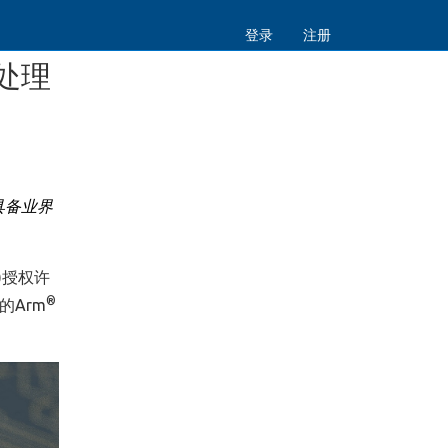
登录
注册
耗处理
具备业界
A)授权许
®
的Arm