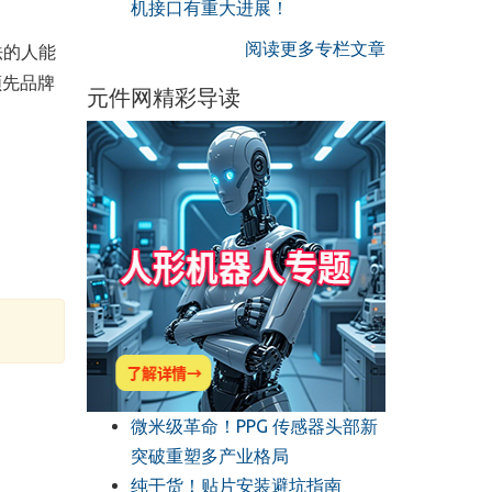
机接口有重大进展！
阅读更多专栏文章
法的人能
领先品牌
元件网精彩导读
微米级革命！PPG 传感器头部新
突破重塑多产业格局
纯干货！贴片安装避坑指南