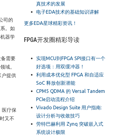
真技术的发展
。
电子EDA技术的基础知识讲解
m公司的
更多EDA星球精彩资讯！
关系。如
和机器学
FPGA开发圈精彩导读
设备需要
实现MCU到FPGA SPI接口有一个
好选项：用双缓冲器！
个领域。
利用成本优化型 FPGA 和自适应
为客户提供
SoC 释放创新潜能
CPM5 QDMA 的 Versal Tandem
PCIe启动流程介绍
Vivado Design Suite 用户指南:
、医疗保
设计分析与收敛技巧
同时又不
劳特巴赫利用 Zynq 突破嵌入式
系统设计极限