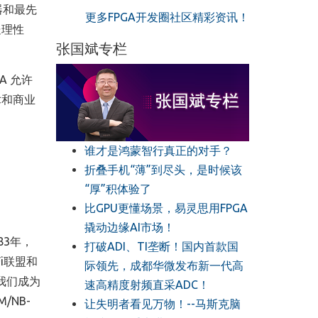
理器和最先
更多FPGA开发圈社区精彩资讯！
处理性
张国斌专栏
A 允许
术和商业
谁才是鸿蒙智行真正的对手？
折叠手机“薄”到尽头，是时候该
“厚”积体验了
比GPU更懂场景，易灵思用FPGA
撬动边缘AI市场！
83年，
打破ADI、TI垄断！国内首款国
Fi联盟和
际领先，成都华微发布新一代高
我们成为
速高精度射频直采ADC！
/NB-
让失明者看见万物！--马斯克脑