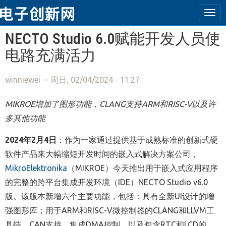
Tog
navi
跳转到主要内容
NECTO Studio 6.0赋能开发人员使
电路充满活力
winniewei
-- 周日, 02/04/2024 - 11:27
MIKROE
增加了图形功能，
C
LANG
支持
ARM
和
RISC-V
以及许
多其他功能
2024
年2月4日
：作为一家通过提供基于成熟标准的创新式硬
软件产品来大幅缩短开发时间的嵌入式解决方案公司，
MikroElektronika
（MIKROE）今天推出用于嵌入式应用程序
的完整的跨平台集成开发环境（IDE）NECTO Studio v6.0
版。该版本新增六个主要功能，包括：具有全新UI设计的增
强图形库；用于ARM和RISC-V微控制器的CLANG和LLVM工
具链、CAN支持、集成DMA控制、以及包含RTC和LCD的