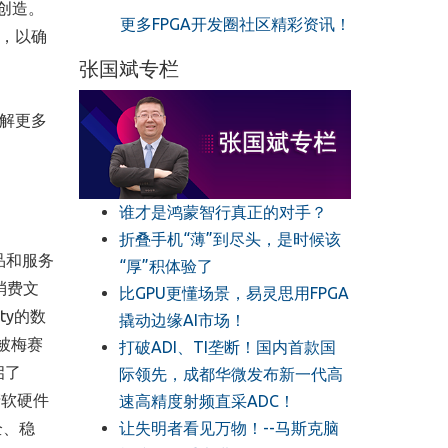
创造。
更多FPGA开发圈社区精彩资讯！
源，以确
张国斌专栏
要了解更多
谁才是鸿蒙智行真正的对手？
折叠手机“薄”到尽头，是时候该
产品和服务
“厚”积体验了
消费文
比GPU更懂场景，易灵思用FPGA
ty的数
撬动边缘AI市场！
被梅赛
打破ADI、TI垄断！国内首款国
启了
际领先，成都华微发布新一代高
产软硬件
速高精度射频直采ADC！
让失明者看见万物！--马斯克脑
全、稳