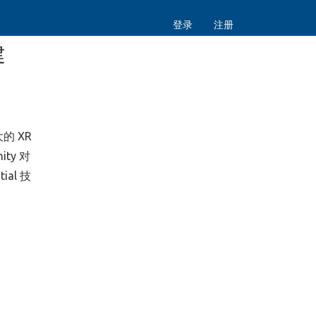
登录
注册
建
的 XR
ty 对
al 技