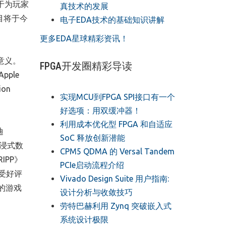
注于为玩家
真技术的发展
项目将于今
电子EDA技术的基础知识讲解
更多EDA星球精彩资讯！
意义。
FPGA开发圈精彩导读
ple
on
实现MCU到FPGA SPI接口有一个
好选项：用双缓冲器！
利用成本优化型 FPGA 和自适应
迪
SoC 释放创新潜能
的沉浸式数
CPM5 QDMA 的 Versal Tandem
PP》
PCIe启动流程介绍
备受好评
Vivado Design Suite 用户指南:
他们的游戏
设计分析与收敛技巧
劳特巴赫利用 Zynq 突破嵌入式
系统设计极限