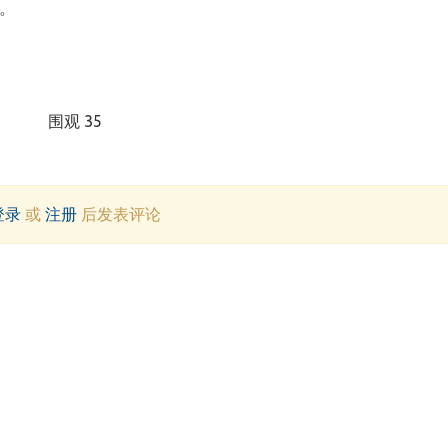
。
围观 35
登录
或
注册
后发表评论