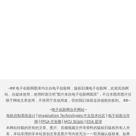
--## 电子创新网图库均出自电子创新网，版权归属电子创新网，欢迎其他网
站、自媒体使用，使用时请注明“图片来自电子创新网图库”，不过本图库图片仅
限于网络文章使用，不得用于其他用途，否则我们保留追诉侵权的权利。 ##--
--
电子创新网合作网站
--
电机控制系统设计
|
Imagination Technologies 中文技术社区
|
电子创新元件
网
|
FPGA 开发圈
|
MCU 加油站
|
EDA 星球
本网站转载的所有的文章、图片、音频视频文件等资料的版权归版权所有人所
有，本站采用的非本站原创文章及图片等内容无法一一联系确认版权者。如果