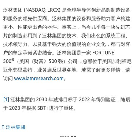
泛林集团
(NASDAQ: LRCX)
是全球半导体创新晶圆制造设备
和服务的领先供应商。泛林集团的设备和服务助力客户构建
更小、性能更出色的器件。事实上，当今几乎每一块先进芯
片的制造都用到了泛林集团的技术。我们出色的系统工程、
技术领导力、以及基于强大的价值观的企业文化，都与对客
户的坚定承诺紧密结合。泛林集团是一家
FORTUNE
®
500
（美国《财富》
500
强）公司，总部位于美国加利福尼
亚州弗里蒙特，业务遍及世界各地。若需了解更多详情，请
访问
www.lamresearch.com
。
[1]
泛林集团的 2030 年减排目标于 2022 年得到验证，随后
于 2023 年根据 SBTi 进行了重述。
泛林集团