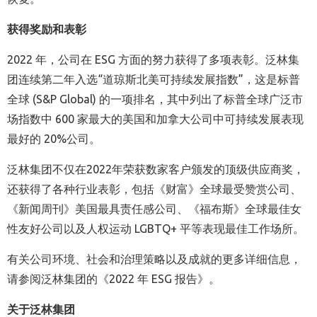
获得奖励和表彰
2022
年，公司在
ESG
方面的努力获得了多项表彰。泛林集
团连续第二年入选
“
道琼斯北美可持续发展指数
”
，这是标普
全球
(S&P Global)
的一项排名，其中列出了标普全球广泛市
场指数中
600
家最大的美国和加拿大公司中可持续发展表现
最好的
20%
公司。
泛林集团不仅在
2022
年荣获数家客户颁发的顶级供应商奖，
还获得了各种行业表彰，包括《财富》全球最受赞赏公司、
《新闻周刊》美国最具责任感公司、《福布斯》全球最佳女
性友好公司以及人权运动
LGBTQ+
平等表现最佳工作场所。
有关公司环境、社会和治理策略以及成就的更多详细信息，
请参阅泛林集团的《
2022
年
ESG
报告》。
关于泛林集团