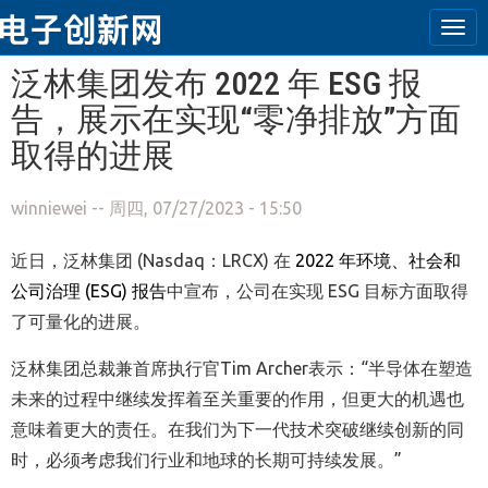
Tog
navi
跳转到主要内容
泛林集团发布 2022 年 ESG 报
告，展示在实现“零净排放”方面
取得的进展
winniewei
-- 周四, 07/27/2023 - 15:50
近日，泛林集团
(Nasdaq
：
LRCX)
在
2022
年环境、社会和
公司治理
(ESG)
报告
中宣布，公司在实现
ESG
目标方面取得
了可量化的进展。
泛林集团总裁兼首席执行官
Tim Archer
表示：
“
半导体在塑造
未来的过程中继续发挥着至关重要的作用，但更大的机遇也
意味着更大的责任。在我们为下一代技术突破继续创新的同
时，必须考虑我们行业和地球的长期可持续发展。
”