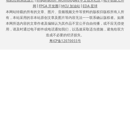
电机控制系统设计
|
Imagination Technologies 中文技术社区
|
电子创新元件
网
|
FPGA 开发圈
|
MCU 加油站
|
EDA 星球
本网站转载的所有的文章、图片、音频视频文件等资料的版权归版权所有人所
有，本站采用的非本站原创文章及图片等内容无法一一联系确认版权者。如果
本网所选内容的文章作者及编辑认为其作品不宜公开自由传播，或不应无偿使
用，请及时通过电子邮件或电话通知我们，以迅速采取适当措施，避免给双方
造成不必要的经济损失。
粤ICP备12070055号