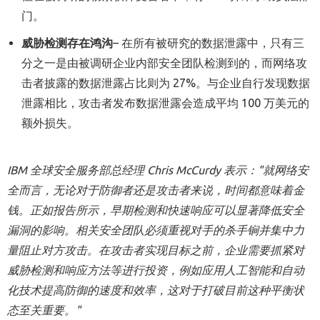
门。
威胁
检测
存在鸿沟
– 在所有被研究的数据泄露中，只有三
分之一是由被调研企业内部安全团队检测到的，而网络攻
击者披露的数据泄露占比则为 27%。与企业自行发现数据
泄露相比，攻击者发布数据泄露会造成平均 100 万美元的
额外损失。
IBM
全球安全服务部总经理
Chris McCurdy
表示：
"
就网络安
全而言，无论对于防御者还是攻击者来说，时间都意味着金
钱。正如报告所示，早期检测和快速响应可以显著降低安全
漏洞的影响。相关安全团队必须重视对手的杀手锏并集中力
量阻止对方
攻击。在
攻击者
实现目标之前，
企业
需要
抓紧
对
威胁检测和响应方法
等
进行投资，
例如应用人工智能和自动
化技术
提高防御的速度和效率，这对于
打破目前
这种
平衡状
态
至关重要。
"