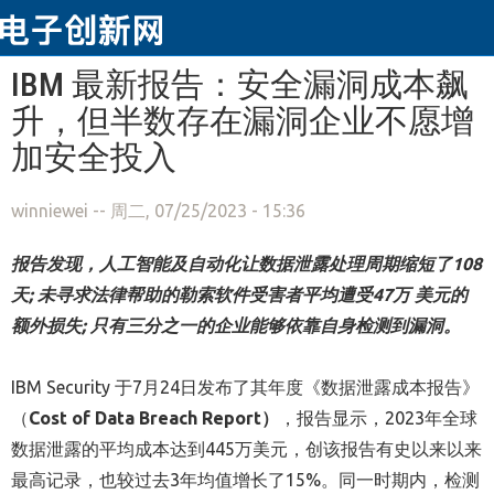
跳转到主要内容
IBM 最新报告：安全漏洞成本飙
升，但半数存在漏洞企业不愿增
加安全投入
winniewei
-- 周二, 07/25/2023 - 15:36
报告发现，
人工智能
及
自动化
让数据泄露处理
周期
缩短了
108
天;
未寻求法律帮助的
勒索软件受害者
平均遭受
47
万
美元的
额外
损失
; 只有三分之一的
企业能够依靠自身
检测
到漏洞。
IBM Security 于7月24日发布了其年度《数据泄露成本报告》
（
Cost of Data Breach Report
）
，报告显示，2023年全球
数据泄露的平均成本达到445万美元，创该报告有史以来以来
最高记录，也较过去3年均值增长了15%。同一时期内，检测