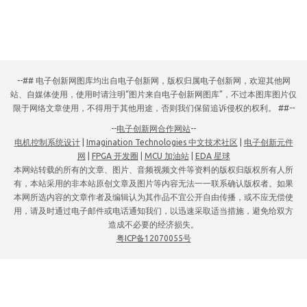
--## 电子创新网图库均出自电子创新网，版权归属电子创新网，欢迎其他网
站、自媒体使用，使用时请注明“图片来自电子创新网图库”，不过本图库图片仅
限于网络文章使用，不得用于其他用途，否则我们保留追诉侵权的权利。 ##--
--
电子创新网合作网站
--
电机控制系统设计
|
Imagination Technologies 中文技术社区
|
电子创新元件
网
|
FPGA 开发圈
|
MCU 加油站
|
EDA 星球
本网站转载的所有的文章、图片、音频视频文件等资料的版权归版权所有人所
有，本站采用的非本站原创文章及图片等内容无法一一联系确认版权者。如果
本网所选内容的文章作者及编辑认为其作品不宜公开自由传播，或不应无偿使
用，请及时通过电子邮件或电话通知我们，以迅速采取适当措施，避免给双方
造成不必要的经济损失。
粤ICP备12070055号