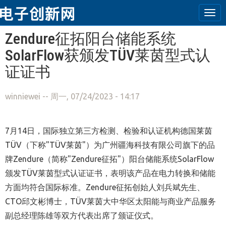
Tog
navi
跳转到主要内容
Zendure征拓阳台储能系统
SolarFlow获颁发TÜV莱茵型式认
证证书
winniewei
-- 周一, 07/24/2023 - 14:17
7月14日，国际独立第三方检测、检验和认证机构德国莱茵
TÜV（下称"TÜV莱茵"）为广州疆海科技有限公司旗下的品
牌Zendure（简称"Zendure征拓"）阳台储能系统SolarFlow
颁发TÜV莱茵型式认证证书，表明该产品在电力转换和储能
方面均符合国际标准。Zendure征拓创始人刘兵斌先生、
CTO邱文彬博士，TÜV莱茵大中华区太阳能与商业产品服务
副总经理陈雄等双方代表出席了颁证仪式。