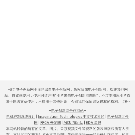
--## 电子创新网图库均出自电子创新网，版权归属电子创新网，欢迎其他网
站、自媒体使用，使用时请注明“图片来自电子创新网图库”，不过本图库图片仅
限于网络文章使用，不得用于其他用途，否则我们保留追诉侵权的权利。 ##--
--
电子创新网合作网站
--
电机控制系统设计
|
Imagination Technologies 中文技术社区
|
电子创新元件
网
|
FPGA 开发圈
|
MCU 加油站
|
EDA 星球
本网站转载的所有的文章、图片、音频视频文件等资料的版权归版权所有人所
有，本站采用的非本站原创文章及图片等内容无法一一联系确认版权者。如果