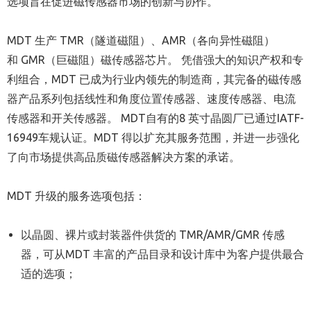
选项旨在促进磁传感器市场的创新与协作。
MDT
生产
TMR
（隧道磁阻）、
AMR
（各向异性磁阻）
和
GMR
（巨磁阻）磁传感器芯片。
凭借强大的知识产权和专
利组合，
MDT
已成为行业内领先的制造商，其完备的磁传感
器产品系列包括线性和角度位置传感器、速度传感器、电流
传感器和开关传感器。
MDT
自有的
8
英寸晶圆厂已通过
IATF-
16949
车规认证。
MDT
得以扩充其服务范围，并进一步强化
了向市场提供高品质磁传感器解决方案的承诺。
MDT
升级的服务选项包括：
以晶圆、裸片或封装器件供货的
TMR/AMR/GMR
传感
器，可从
MDT
丰富的产品目录和设计库中为客户提供最合
适的选项；