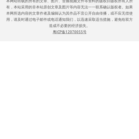
本网站转载的所有的文章、图片、音频视频文件等资料的版权归版权所有人所
有，本站采用的非本站原创文章及图片等内容无法一一联系确认版权者。如果
本网所选内容的文章作者及编辑认为其作品不宜公开自由传播，或不应无偿使
用，请及时通过电子邮件或电话通知我们，以迅速采取适当措施，避免给双方
造成不必要的经济损失。
粤ICP备12070055号