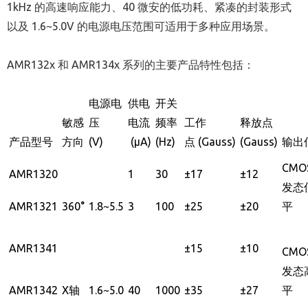
1kHz 的高速响应能力、40 微安的低功耗、紧凑的封装形式
以及 1.6~5.0V 的电源电压范围可适用于多种应用场景。
AMR132x 和 AMR134x 系列的主要产品特性包括：
电源电
供电
开关
敏感
压
电流
频率
工作
释放点
产品型号
方向
(V)
(µA)
(Hz)
点
(Gauss)
(Gauss)
输出
CMO
AMR1320
1
30
±
17
±12
发态
AMR1321
360°
1.8~5.5
3
100
±
25
±20
平
AMR1341
±
15
±10
CMO
发态
AMR1342
X
轴
1.6~5.0
40
1000
±
35
±27
平