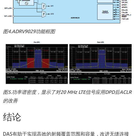
图
4.ADRV9029
功能框图
图
5.
功率谱密度，显示了对
20 MHz LTE
信号应用
DPD
后
ACLR
的改善
结论
DAS有助于实现高效的射频覆盖范围和容量，改进无缝连接