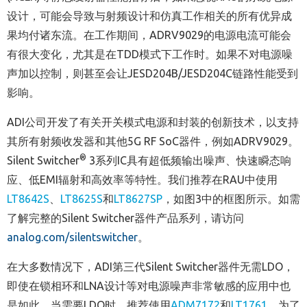
设计，可能会导致与射频设计和仿真工作相关的所有优异成
果均付诸东流。在工作期间，ADRV9029的电源电流可能会
有很大变化，尤其是在TDD模式下工作时。如果不对电源噪
声加以控制，则甚至会让JESD204B/JESD204C链路性能受到
影响。
ADI公司开发了有关开关模式电源和封装的创新技术，以支持
其所有射频收发器和其他5G RF SoC器件，例如ADRV9029。
®
Silent Switcher
3系列IC具有超低频输出噪声、快速瞬态响
应、低EMI辐射和高效率等特性。我们推荐在RAU中使用
LT8642S
、
LT8625S
和
LT8627SP
，如图3中的框图所示。如需
了解完整的Silent Switcher器件产品系列，请访问
analog.com/silentswitcher
。
在大多数情况下，ADI第三代Silent Switcher器件无需LDO，
即使在锁相环和LNA设计等对电源噪声非常敏感的应用中也
是如此。当需要LDO时，推荐使用
ADM7172
和
LT1761
。为了