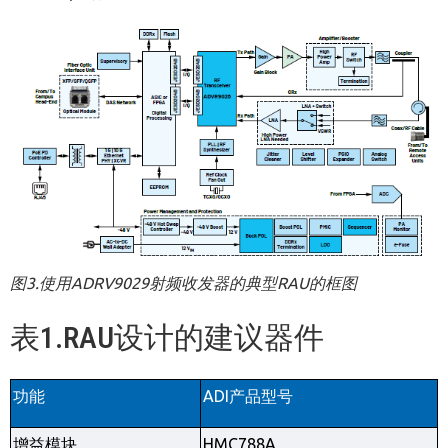
图
3.
使用
ADRV9029
射频收发器的典型
RAU
的框图
表1.RAU设计的建议器件
功能
ADI
产品型号
增益模块
HMC788A