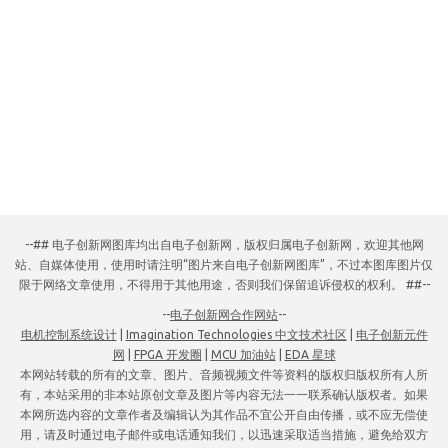
--## 电子创新网图库均出自电子创新网，版权归属电子创新网，欢迎其他网
站、自媒体使用，使用时请注明“图片来自电子创新网图库”，不过本图库图片仅
限于网络文章使用，不得用于其他用途，否则我们保留追诉侵权的权利。 ##--
--
电子创新网合作网站
--
电机控制系统设计
|
Imagination Technologies 中文技术社区
|
电子创新元件
网
|
FPGA 开发圈
|
MCU 加油站
|
EDA 星球
本网站转载的所有的文章、图片、音频视频文件等资料的版权归版权所有人所
有，本站采用的非本站原创文章及图片等内容无法一一联系确认版权者。如果
本网所选内容的文章作者及编辑认为其作品不宜公开自由传播，或不应无偿使
用，请及时通过电子邮件或电话通知我们，以迅速采取适当措施，避免给双方