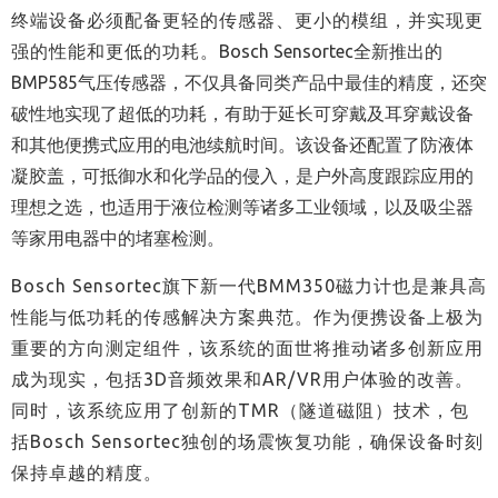
终端设备必须配备更轻的传感器、更小的模组，并实现更
强的性能和更低的功耗。
Bosch Sensortec全新推出的
BMP585气压传感器，不仅具备同类产品中最佳的精度，还突
破性地实现了超低的功耗，有助于延长可穿戴及耳穿戴设备
和其他便携式应用的电池续航时间。该设备还配置了防液体
凝胶盖，可抵御水和化学品的侵入，是户外高度跟踪应用的
理想之选，也适用于液位检测等诸多工业领域，以及吸尘器
等家用电器中的堵塞检测。
Bosch Sensortec
旗下新一代
BMM350
磁力计也是兼具高
性能与低功耗的传感解决方案典范。作为便携设备上极为
重要的方向测定组件，该系统的面世将推动诸多创新应用
成为现实，包括
3D
音频效果和
AR/VR
用户体验的改善。
同时，该系统应用了创新的
TMR
（隧道磁阻）技术，包
括
Bosch Sensortec
独创的场震恢复功能，确保设备时刻
保持卓越的精度。