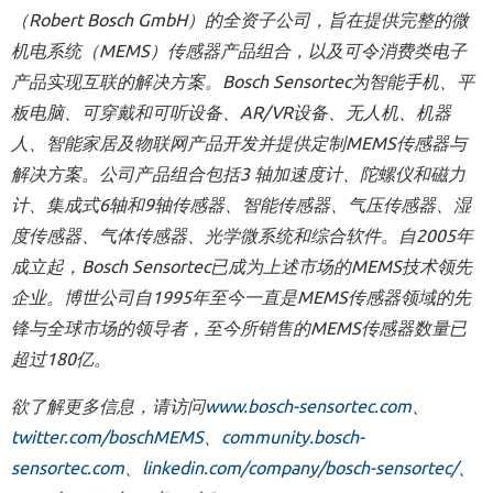
（
Robert Bosch GmbH
）的全资子公司，
旨在提供完整的微
机电系统（
MEMS
）传感器产品组合，以及可令消费类电子
产品实现互联的解
决方案。
Bosch Sensortec
为智能手机、平
板电脑、可穿戴和可听设备、
AR/VR
设备、无人机、
机器
人、智能家居及物联网产品开发并提供定制
MEMS
传感器与
解决方案。公司产品组合包括
3
轴加速度计、陀螺仪和磁力
计、集成式
6
轴和
9
轴传感器、智能传感器、气压传感器、湿
度传感器、气体传感器、光学微系统和综合软件。自
2005
年
成立起，
Bosch Sensortec
已成为上述市场
的
MEMS
技术领先
企业。博世公司自
1995
年至今一直是
MEMS
传感器领域的先
锋与全球市场的领导者，至今所销售的
MEMS
传感器数量已
超过
180
亿。
欲了解更多信息，请访问
www.bosch-sensortec.co
m
、
twitter.com/boschMEMS
、
community.bosch-
sensortec.com
、
linkedin.com/company/bosch-sensortec/
、