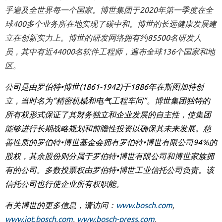
乎遍及全世界每一个国家。博世集团于
2020
年第一季度在全
球
400
多个业务所在地实现了碳中和。博世的长远健康发展建
立在创新实力上。博世的研发网络拥有约
85500
名研发人
员，其中有近
44000
名软件工程师，遍布全球
136
个国家和地
区。
公司是由罗伯特
•
博世
(1861-1942)
于
1886
年在斯图加特创
立，当时名为
“
精密机械和电气工程车间
”
。博世集团独特的
所有权形式保证了其财务独立和企业发展的自主性，使集团
能够进行长期战略规划和前瞻性投资以确保其未来发展。慈
善性质的罗伯特
•
博世基金会拥有罗伯特
•
博世有限公司
94%
的
股权，其余股份则分属于罗伯特
•
博世有限公司和博世家族拥
有的公司。多数投票权由罗伯特
•
博世工业信托公司负责。该
信托公司也行使企业所有权职能。
有关博世的更多信息，请访问：
www.bosch.com
,
www.iot.bosch.com
,
www.bosch-press.com
,