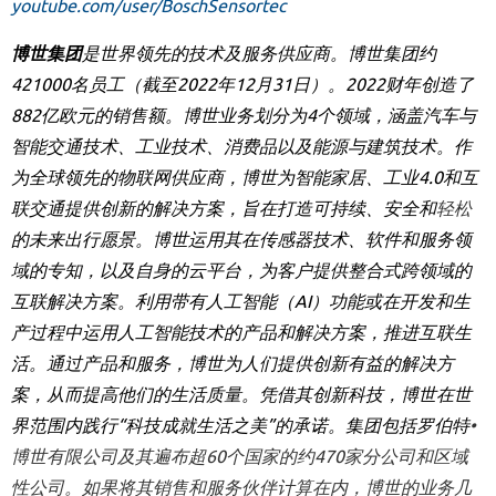
youtube.com/user/BoschSensortec
博世集团
是世界领先的技术及服务供应商。博世集团约
421000
名员工（截至
2022
年
12
月
31
日）。
2022
财年创造了
882
亿欧元的销售额。博世业务划分为
4
个领域，涵盖汽车与
智能交通技术、工业技术、消费品以及能源与建筑技术。作
为全球领先的物联网供应商，博世为智能家居、工业
4.0
和互
联交通提供创新的解决方案，旨在打造可持续、安全和
轻松
的未来出行愿景。博世运用其在传感器技术、软件和服务领
域的专知，以及自身的云平台，为客户提供整合式跨领域的
互联解决方案。利用带有人工智能（
AI
）功能或在开发和生
产过程中运用人工智能技术的产品和解决方案，推进互联生
活。通过产品和服务，博世为人们提供创新有益的解决方
案，从而提高他们的生活质量。凭借其创新科技，博世在世
界范围内践行
“
科技成就生活之美
”
的承诺。集团包括罗伯特
•
博世有限公司及其遍布超
60
个国家的约
470
家分公司和区域
性公司。如果将其销售和服务伙伴计算在内，博世的业务几