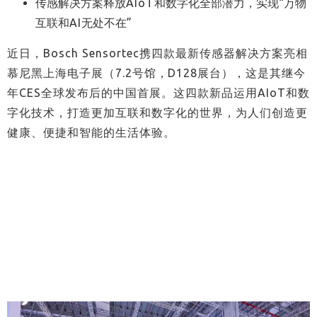
传感解决方案释放
AIoT
和数字化全部潜力，实现“万物
互联和
AI
无处不在”
近日，
Bosch Sensortec
携四款最新传感器解决方案亮相
慕尼黑上海电子展
（
7.2
号馆
，
D128
展台
），
这是其继今
年
CES
全球发布后的中国首展。这四款新品运用
AIoT
和数
字化技术，打造更加互联和数字化的世界，为人们创造更
健康、便捷和智能的生活体验。