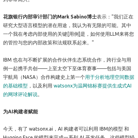
花旗银行内部审计部门的
Mark Sabino
博士
表示："我们正在
研究大型语言模型的潜在用途，我认为有无限的可能。其中
一个我在考虑内部使用的关键[用例]是，如何使用LLM来将您
的管控与您的内部政策和法规联系起来。"
IBM 也在与不断扩展的合作伙伴生态系统合作，跨行业与用
例一起携手共创——上至太空下至体育赛事——包括与美国
宇航局（NASA）合作构建史上第一个
用于分析地理空间数据
的基础模型
，以及利用
watsonx为温网锦标赛提供生成式AI
的网球评论解说
。
为
AI
构建者赋能
今天，有了 watsonx.ai，AI 构建者可以利用 IBM的模型 和
Hugging Face 的模型来完成一系列 AI 开发任务。这些模型经