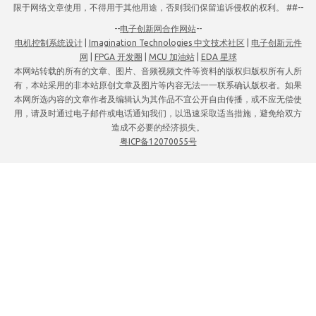
限于网络文章使用，不得用于其他用途，否则我们保留追诉侵权的权利。 ##--
--
电子创新网合作网站
--
电机控制系统设计
|
Imagination Technologies 中文技术社区
|
电子创新元件
网
|
FPGA 开发圈
|
MCU 加油站
|
EDA 星球
本网站转载的所有的文章、图片、音频视频文件等资料的版权归版权所有人所
有，本站采用的非本站原创文章及图片等内容无法一一联系确认版权者。如果
本网所选内容的文章作者及编辑认为其作品不宜公开自由传播，或不应无偿使
用，请及时通过电子邮件或电话通知我们，以迅速采取适当措施，避免给双方
造成不必要的经济损失。
粤ICP备12070055号