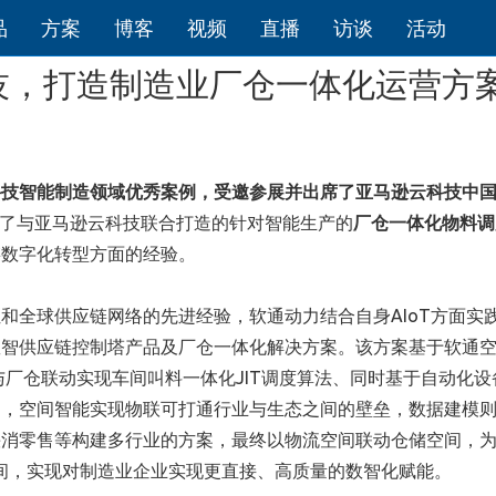
品
方案
博客
视频
直播
访谈
活动
技，打造制造业厂仓一体化运营方
科技智能制造领域优秀案例，受邀参展并出席了亚马逊云科技中
示了与亚马逊云科技联合打造的针对智能生产的
厂仓一体化物料调
链数字化转型方面的经验。
和全球供应链网络的先进经验，软通动力结合自身AIoT方面实
数智供应链控制塔产品及厂仓一体化解决方案。该方案基于软通
与厂仓联动实现车间叫料一体化JIT调度算法、同时基于自动化设
中，空间智能实现物联可打通行业与生态之间的壁垒，数据建模
快消零售等构建多行业的方案，最终以物流空间联动仓储空间，
时间，实现对制造业企业实现更直接、高质量的数智化赋能。