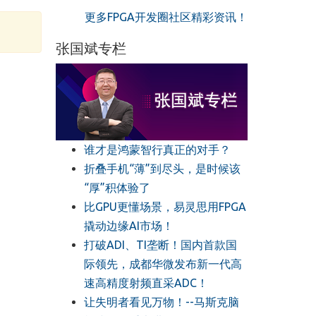
更多FPGA开发圈社区精彩资讯！
张国斌专栏
谁才是鸿蒙智行真正的对手？
折叠手机“薄”到尽头，是时候该
“厚”积体验了
比GPU更懂场景，易灵思用FPGA
撬动边缘AI市场！
打破ADI、TI垄断！国内首款国
际领先，成都华微发布新一代高
速高精度射频直采ADC！
让失明者看见万物！--马斯克脑