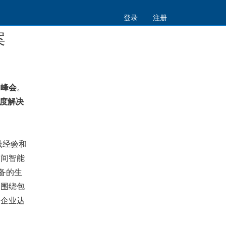
登录
注册
案
国峰会
。
度解决
践经验和
空间智能
备的生
则围绕包
为企业达