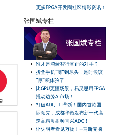
更多FPGA开发圈社区精彩资讯！
张国斌专栏
谁才是鸿蒙智行真正的对手？
折叠手机“薄”到尽头，是时候该
“厚”积体验了
比GPU更懂场景，易灵思用FPGA
撬动边缘AI市场！
打破ADI、TI垄断！国内首款国
际领先，成都华微发布新一代高
速高精度射频直采ADC！
让失明者看见万物！--马斯克脑