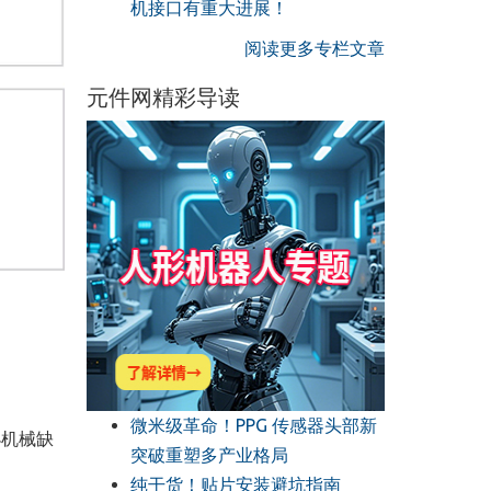
机接口有重大进展！
阅读更多专栏文章
元件网精彩导读
微米级革命！PPG 传感器头部新
小机械缺
突破重塑多产业格局
纯干货！贴片安装避坑指南