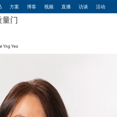
品
方案
博客
视频
直播
访谈
活动
质量门
e Yng Yeo