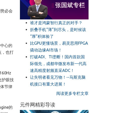
列势必会
谁才是鸿蒙智行真正的对手？
折叠手机“薄”到尽头，是时候该
“厚”积体验了
比GPU更懂场景，易灵思用FPGA
为中心的
撬动边缘AI市场！
点，也打
打破ADI、TI垄断！国内首款国
际领先，成都华微发布新一代高
速高精度射频直采ADC！
60Hz
让失明者看见万物！--马斯克脑
光护眼技
机接口有重大进展！
人体节律
阅读更多专栏文章
元件网精彩导读
ine的