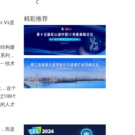
C
精彩推荐
 Vs是
已经构建
5系列，
--
技术
上，这个
100个
秀的人才
额，而是