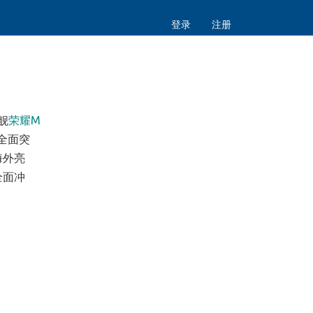
登录
注册
舰
荣耀M
全面突
海外亮
全面冲