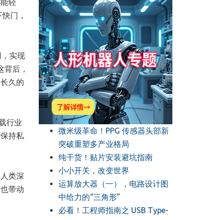
都能轻
下快门，
用，实现
，这背后，
更长久的
搭载行业
微米级革命！PPG 传感器头部新
话保持私
突破重塑多产业格局
纯干货！贴片安装避坑指南
小小开关，改变世界
解人类深
运算放大器（一），电路设计图
，也带动
中给力的“三角形”
必看！工程师指南之 USB Type-