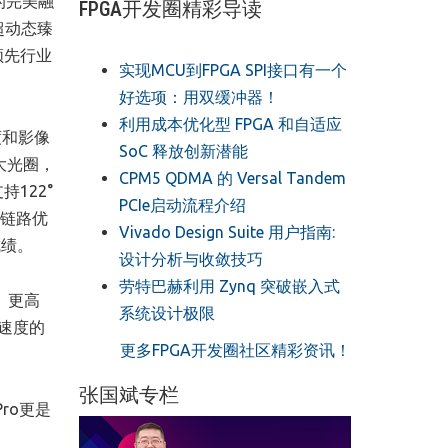
的完美融
FPGA开发圈精彩导读
，超动态臻
领先行业
实现MCU到FPGA SPI接口有一个
好选项：用双缓冲器！
利用成本优化型 FPGA 和自适应
度和影像
SoC 释放创新潜能
超大光圈，
CPM5 QDMA 的 Versal Tandem
122°
PCIe启动流程介绍
全链路优
Vivado Design Suite 用户指南:
成绩。
设计分析与收敛技巧
劳特巴赫利用 Zynq 突破嵌入式
、更高
系统设计极限
i速度的
更多FPGA开发圈社区精彩资讯！
张国斌专栏
ro更是