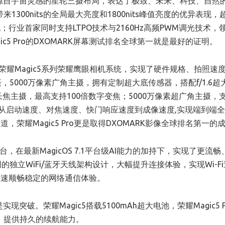
以源自宇宙灵感的星轮三摄布局，表达了极致、未来、科技、自然
带来1300nits的全局最大亮度和1800nits峰值亮度的优异表现
行业首家同时支持LTPO技术与2160Hz高频PWM调光技术，
5 Pro的DXOMARK屏幕测试排名全球第一就是最好的证明。
续进化，荣耀Magic5系列荣耀鹰眼相机系统，实现了硬件规格、拍照速
主摄，5000万像素广角主摄，拥有定制超大底传感器，搭配f/1.6
焦主摄，最高支持100倍数字变焦；5000万像素超广角主摄，支持
还从启动速度、对焦速度、快门响应速度到成像速度,实现端到端
荣耀Magic5 Pro更是取得DXOMARK影像全球排名第一的
台，在最新MagicOS 7.1平台级AI能力的加持下，实现了更流畅
创的独立WiFi/蓝牙天线架构设计，大幅提升连接体验，实现Wi-F
快速顺畅稳定的网络通信体验。
突破。荣耀Magic5搭载5100mAh超大电池，荣耀Magic5 P
h，提供持久的续航能力。