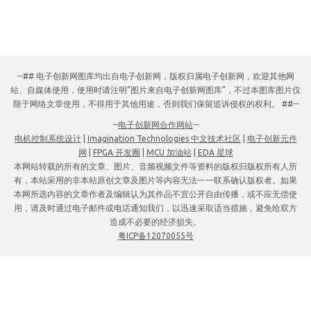
--## 电子创新网图库均出自电子创新网，版权归属电子创新网，欢迎其他网
站、自媒体使用，使用时请注明“图片来自电子创新网图库”，不过本图库图片仅
限于网络文章使用，不得用于其他用途，否则我们保留追诉侵权的权利。 ##--
--
电子创新网合作网站
--
电机控制系统设计
|
Imagination Technologies 中文技术社区
|
电子创新元件
网
|
FPGA 开发圈
|
MCU 加油站
|
EDA 星球
本网站转载的所有的文章、图片、音频视频文件等资料的版权归版权所有人所
有，本站采用的非本站原创文章及图片等内容无法一一联系确认版权者。如果
本网所选内容的文章作者及编辑认为其作品不宜公开自由传播，或不应无偿使
用，请及时通过电子邮件或电话通知我们，以迅速采取适当措施，避免给双方
造成不必要的经济损失。
粤ICP备12070055号