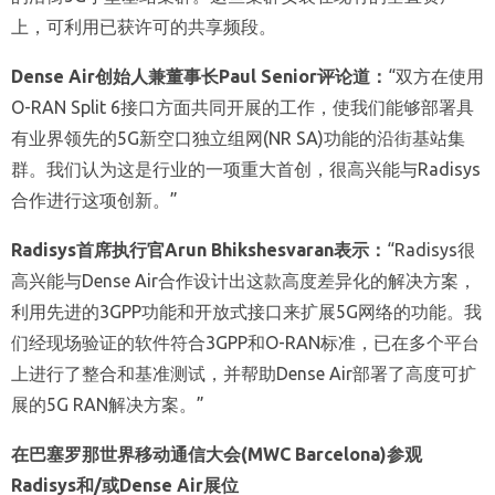
上，可利用已获许可的共享频段。
Dense Air
创始人兼董事长
Paul Senior
评论道：
“双方在使用
O-RAN Split 6接口方面共同开展的工作，使我们能够部署具
有业界领先的5G新空口独立组网(NR SA)功能的沿街基站集
群。我们认为这是行业的一项重大首创，很高兴能与Radisys
合作进行这项创新。”
Radisys
首席执行官
Arun Bhikshesvaran
表示：
“Radisys很
高兴能与Dense Air合作设计出这款高度差异化的解决方案，
利用先进的3GPP功能和开放式接口来扩展5G网络的功能。我
们经现场验证的软件符合3GPP和O-RAN标准，已在多个平台
上进行了整合和基准测试，并帮助Dense Air部署了高度可扩
展的5G RAN解决方案。”
在巴塞罗那世界移动通信大会
(MWC Barcelona)
参观
Radisys
和
/
或
Dense Air
展位