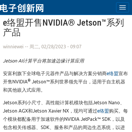
Tog
navi
跳转到主要内容
e络盟开售NVIDIA® Jetson™系列
产品
winniewei
-- 周二, 02/28/2023 - 09:07
Jetson AI
计算平台将加速边缘计算应用
安富利旗下全球电子元器件产品与解决方案分销商
e络盟
宣布
®
开售NVIDIA
Jetson™系列世界领先平台，适用于自主机器
和其他嵌入式应用。
Jetson系列小尺寸、高性能计算机模块包括Jetson Nano、
Jetson AGX和Jetson Xavier NX，现均可通过
e络盟
购买。每
个模块都配备用于加速软件的NVIDIA JetPack™ SDK，以及
包含相关传感器、SDK、服务和产品的周边生态系统，以进