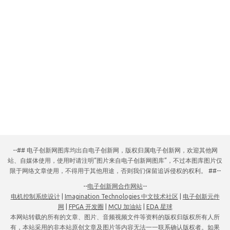
--## 电子创新网图库均出自电子创新网，版权归属电子创新网，欢迎其他网
站、自媒体使用，使用时请注明“图片来自电子创新网图库”，不过本图库图片仅
限于网络文章使用，不得用于其他用途，否则我们保留追诉侵权的权利。 ##--
--
电子创新网合作网站
--
电机控制系统设计
|
Imagination Technologies 中文技术社区
|
电子创新元件
网
|
FPGA 开发圈
|
MCU 加油站
|
EDA 星球
本网站转载的所有的文章、图片、音频视频文件等资料的版权归版权所有人所
有，本站采用的非本站原创文章及图片等内容无法一一联系确认版权者。如果