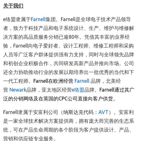
关于我们
e络盟隶属于
Farnell
集团。Farnell是全球电子技术产品领导
者，致力于科技产品和电子系统设计、生产、维护与维修解
决方案的高品质服务分销已逾80年。凭借其丰富的业界经
验，Farnell向电子爱好者、设计工程师、维修工程师和采购
人员等广泛客户群体提供强有力支持，同时与全球领先品牌
和初创企业积极合作，共同研发高新产品并推向市场。公司
还全力协助推动行业的发展以期培养出一批优秀的当代和下
一代工程师。
Farnell
在欧洲经营
Farnell
品牌，北美经
营
Newark
品牌，亚太地区经营
e
络盟
品牌。
Farnell
通过其广
泛的分销网络及在英国的
CPC
公司直接向客户供货。
Farnell隶属于安富利公司
（
纳斯达克代码：
AVT
）
。安富利
是一家全球技术解决方案提供商，拥有庞大而完善的生态系
统，可在产品生命周期的各个阶段为客户提供设计、产品、
营销和供应链专业服务。