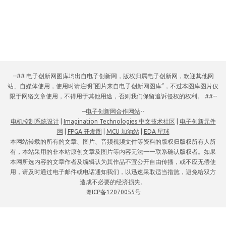
--## 电子创新网图库均出自电子创新网，版权归属电子创新网，欢迎其他网
站、自媒体使用，使用时请注明“图片来自电子创新网图库”，不过本图库图片仅
限于网络文章使用，不得用于其他用途，否则我们保留追诉侵权的权利。 ##--
--
电子创新网合作网站
--
电机控制系统设计
|
Imagination Technologies 中文技术社区
|
电子创新元件
网
|
FPGA 开发圈
|
MCU 加油站
|
EDA 星球
本网站转载的所有的文章、图片、音频视频文件等资料的版权归版权所有人所
有，本站采用的非本站原创文章及图片等内容无法一一联系确认版权者。如果
本网所选内容的文章作者及编辑认为其作品不宜公开自由传播，或不应无偿使
用，请及时通过电子邮件或电话通知我们，以迅速采取适当措施，避免给双方
造成不必要的经济损失。
粤ICP备12070055号